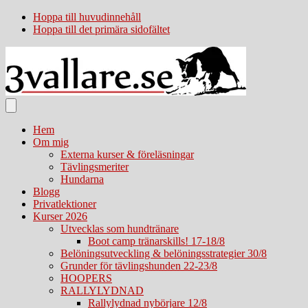
Hoppa till huvudinnehåll
Hoppa till det primära sidofältet
Hem
Om mig
Externa kurser & föreläsningar
Tävlingsmeriter
Hundarna
Blogg
Privatlektioner
Kurser 2026
Utvecklas som hundtränare
Boot camp tränarskills! 17-18/8
Belöningsutveckling & belöningsstrategier 30/8
Grunder för tävlingshunden 22-23/8
HOOPERS
RALLYLYDNAD
Rallylydnad nybörjare 12/8