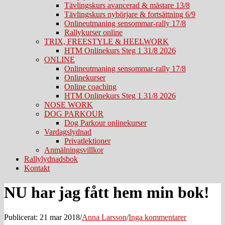
Tävlingskurs avancerad & mästare 13/8
Tävlingskurs nybörjare & fortsättning 6/9
Onlineutmaning sensommar-rally 17/8
Rallykurser online
TRIX, FREESTYLE & HEELWORK
HTM Onlinekurs Steg 1 31/8 2026
ONLINE
Onlineutmaning sensommar-rally 17/8
Onlinekurser
Online coaching
HTM Onlinekurs Steg 1 31/8 2026
NOSE WORK
DOG PARKOUR
Dog Parkour onlinekurser
Vardagslydnad
Privatlektioner
Anmälningsvillkor
Rallylydnadsbok
Kontakt
NU har jag fått hem min bok!
Publicerat: 21 mar 2018
/
Anna Larsson
/
Inga kommentarer