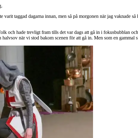
g.
 varit taggad dagarna innan, men så på morgonen när jag vaknade så k
k och hade trevligt fram tills det var dags att gå in i fokusbubblan o
h halvsov när vi stod bakom scenen för att gå in. Men som en gammal str