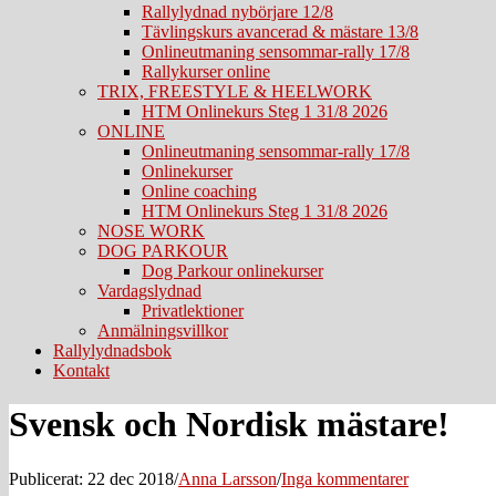
Rallylydnad nybörjare 12/8
Tävlingskurs avancerad & mästare 13/8
Onlineutmaning sensommar-rally 17/8
Rallykurser online
TRIX, FREESTYLE & HEELWORK
HTM Onlinekurs Steg 1 31/8 2026
ONLINE
Onlineutmaning sensommar-rally 17/8
Onlinekurser
Online coaching
HTM Onlinekurs Steg 1 31/8 2026
NOSE WORK
DOG PARKOUR
Dog Parkour onlinekurser
Vardagslydnad
Privatlektioner
Anmälningsvillkor
Rallylydnadsbok
Kontakt
Svensk och Nordisk mästare!
Publicerat: 22 dec 2018
/
Anna Larsson
/
Inga kommentarer