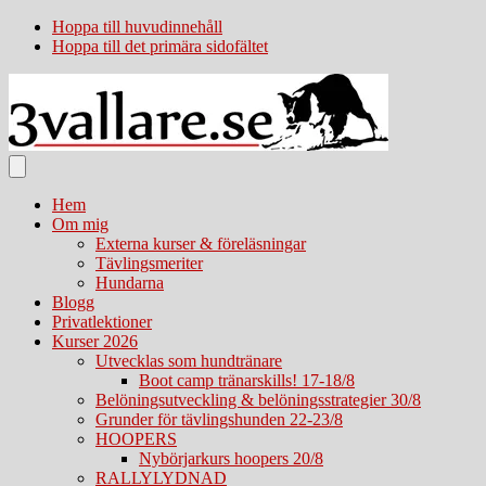
Hoppa till huvudinnehåll
Hoppa till det primära sidofältet
Hem
Om mig
Externa kurser & föreläsningar
Tävlingsmeriter
Hundarna
Blogg
Privatlektioner
Kurser 2026
Utvecklas som hundtränare
Boot camp tränarskills! 17-18/8
Belöningsutveckling & belöningsstrategier 30/8
Grunder för tävlingshunden 22-23/8
HOOPERS
Nybörjarkurs hoopers 20/8
RALLYLYDNAD