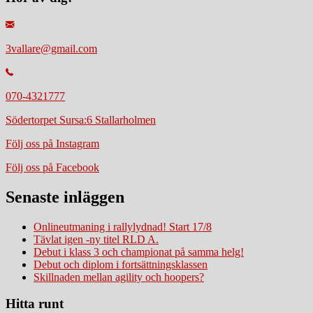
3vallare@gmail.com
070-4321777
Södertorpet Sursa:6 Stallarholmen
Följ oss på Instagram
Följ oss på Facebook
Senaste inläggen
Onlineutmaning i rallylydnad! Start 17/8
Tävlat igen -ny titel RLD A.
Debut i klass 3 och championat på samma helg!
Debut och diplom i fortsättningsklassen
Skillnaden mellan agility och hoopers?
Hitta runt