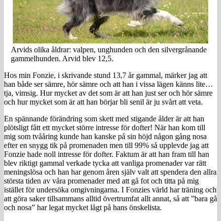
Arvids olika åldrar: valpen, unghunden och den silvergrånande
gammelhunden. Arvid blev 12,5.
Hos min Fonzie, i skrivande stund 13,7 år gammal, märker jag att
han både ser sämre, hör sämre och att han i vissa lägen känns lite…
tja, vimsig. Hur mycket av det som är att han just ser och hör sämre
och hur mycket som är att han börjar bli senil är ju svårt att veta.
En spännande förändring som skett med stigande ålder är att han
plötsligt fått ett mycket större intresse för dofter! När han kom till
mig som tvååring kunde han kanske på sin höjd någon gång nosa
efter en snygg tik på promenaden men till 99% så upplevde jag att
Fonzie hade noll intresse för dofter. Faktum är att han fram till han
blev riktigt gammal verkade tycka att vanliga promenader var rätt
meningslösa och han har genom åren själv valt att spendera den allra
största tiden av våra promenader med att gå fot och titta på mig
istället för undersöka omgivningarna. I Fonzies värld har träning och
att göra saker tillsammans alltid övertrumfat allt annat, så att ”bara gå
och nosa” har legat mycket lågt på hans önskelista.