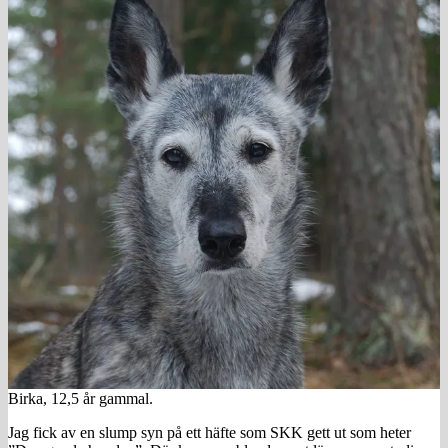
Birka, 12,5 år gammal.
Jag fick av en slump syn på ett häfte som SKK gett ut som heter