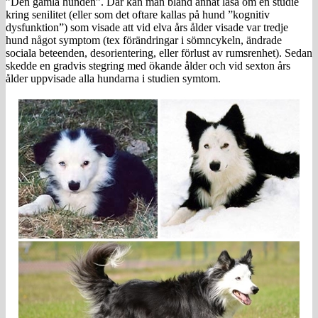
”Den gamla hunden”. Där kan man bland annat läsa om en studie
kring senilitet (eller som det oftare kallas på hund ”kognitiv
dysfunktion”) som visade att vid elva års ålder visade var tredje
hund något symptom (tex förändringar i sömncykeln, ändrade
sociala beteenden, desorientering, eller förlust av rumsrenhet). Sedan
skedde en gradvis stegring med ökande ålder och vid sexton års
ålder uppvisade alla hundarna i studien symtom.