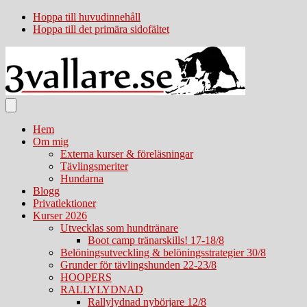
Hoppa till huvudinnehåll
Hoppa till det primära sidofältet
Hem
Om mig
Externa kurser & föreläsningar
Tävlingsmeriter
Hundarna
Blogg
Privatlektioner
Kurser 2026
Utvecklas som hundtränare
Boot camp tränarskills! 17-18/8
Belöningsutveckling & belöningsstrategier 30/8
Grunder för tävlingshunden 22-23/8
HOOPERS
RALLYLYDNAD
Rallylydnad nybörjare 12/8