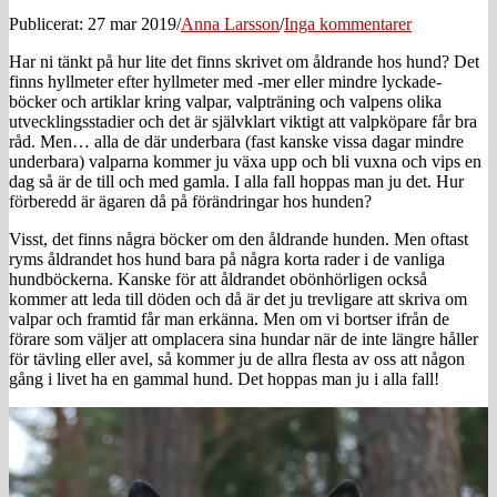
Publicerat: 27 mar 2019
/
Anna Larsson
/
Inga kommentarer
Har ni tänkt på hur lite det finns skrivet om åldrande hos hund? Det
finns hyllmeter efter hyllmeter med -mer eller mindre lyckade-
böcker och artiklar kring valpar, valpträning och valpens olika
utvecklingsstadier och det är självklart viktigt att valpköpare får bra
råd. Men… alla de där underbara (fast kanske vissa dagar mindre
underbara) valparna kommer ju växa upp och bli vuxna och vips en
dag så är de till och med gamla. I alla fall hoppas man ju det. Hur
förberedd är ägaren då på förändringar hos hunden?
Visst, det finns några böcker om den åldrande hunden. Men oftast
ryms åldrandet hos hund bara på några korta rader i de vanliga
hundböckerna. Kanske för att åldrandet obönhörligen också
kommer att leda till döden och då är det ju trevligare att skriva om
valpar och framtid får man erkänna. Men om vi bortser ifrån de
förare som väljer att omplacera sina hundar när de inte längre håller
för tävling eller avel, så kommer ju de allra flesta av oss att någon
gång i livet ha en gammal hund. Det hoppas man ju i alla fall!