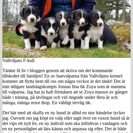
Vallviljans F-kull
Tänkte få liv i bloggen genom att skriva om det kommande
tillskottet till familjen! En av hanvalparna från Vallviljans kennel
kommer att flytta hem till oss om några veckor är det tänkt! Det är
min tidigare landslagskompis Jonnas fina tik Zoya som är mamma
till valparna. Jag har ju haft förmånen att se Zoya massor av gånger
både i träning, på tävlingar och vid ringside under flera år och
många, många resor ihop. En väldigt trevlig tik.
Det här med att skaffa en ny hund är alltid en stor händelse tycker
jag. Oavsett om jag köpt en valp eller tagit över en vuxen hund så är
det vips ett nytt liv, en ny individ som ska införlivas i vardagen och
en ny personlighet att lära känna och anpassa sig efter. Det är både