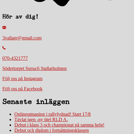
Hör av dig!
3vallare@gmail.com
070-4321777
Södertorpet Sursa:6 Stallarholmen
Följ oss på Instagram
Följ oss på Facebook
Senaste inläggen
Onlineutmaning i rallylydnad! Start 17/8
Tävlat igen -ny titel RLD A.
Debut i klass 3 och championat på samma helg!
Debut och diplom i fortsättningsklassen