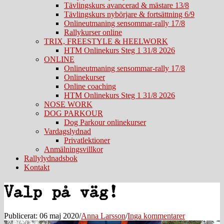
Tävlingskurs avancerad & mästare 13/8
Tävlingskurs nybörjare & fortsättning 6/9
Onlineutmaning sensommar-rally 17/8
Rallykurser online
TRIX, FREESTYLE & HEELWORK
HTM Onlinekurs Steg 1 31/8 2026
ONLINE
Onlineutmaning sensommar-rally 17/8
Onlinekurser
Online coaching
HTM Onlinekurs Steg 1 31/8 2026
NOSE WORK
DOG PARKOUR
Dog Parkour onlinekurser
Vardagslydnad
Privatlektioner
Anmälningsvillkor
Rallylydnadsbok
Kontakt
Valp på väg!
Publicerat: 06 maj 2020
/
Anna Larsson
/
Inga kommentarer