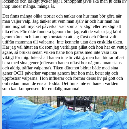
lockande och läskigt tycker jag! Förhoppningsvis ska man ju dela liv
ihop under många, många år.
Det finns många olika teorier och tankar om hur man bör göra när
man väljer valp. Jag tänker att vem man själv är och hur man har
hund nog rätt mycket påverkar vad som är viktigt eller oviktigt att
titta efter. Försökte fundera igenom hur jag valt de valpar jag köpt
genom åren och kan nog konstatera att jag först och främst valt
utifrån mamman till valparna. Inte kenneln utan den enskilda tiken.
Har jag väl hittat en tik som jag verkligen gillat och hon har en vettig
ägare, så brukar sedan vilken hane hon paras med inte vara lika
viktigt för mig. Inte så att hanen inte är viktig, men han bidrar oftast
bara med sina gener (eftersom hanen oftast bor någon annan stans
och aldrig träffar valparna). Tiken däremot bidrar både med sina
gener OCH påverkar vaparna genom hur hon mår, beter sig och
uppfostrar valparna. Hon influerar och formar deras liv på gott och
ont redan innan de ens är födda. Det finns inte en hane i världen
som kan kompensera för en dålig mamma!