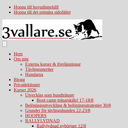
Hoppa till huvudinnehåll
Hoppa till det primära sidofältet
Hem
Om mig
Externa kurser & föreläsningar
Tävlingsmeriter
Hundarna
Blogg
Privatlektioner
Kurser 2026
Utvecklas som hundtränare
Boot camp tränarskills! 17-18/8
Belöningsutveckling & belöningsstrategier 30/8
Grunder för tävlingshunden 22-23/8
HOOPERS
RALLYLYDNAD
Rallylydnad nybörjare 12/8