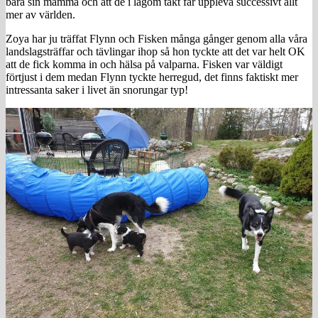
bara sin mamma och att de i lagom takt får uppleva successivt allt
mer av världen.
Zoya har ju träffat Flynn och Fisken många gånger genom alla våra
landslagsträffar och tävlingar ihop så hon tyckte att det var helt OK
att de fick komma in och hälsa på valparna. Fisken var väldigt
förtjust i dem medan Flynn tyckte herregud, det finns faktiskt mer
intressanta saker i livet än snorungar typ!