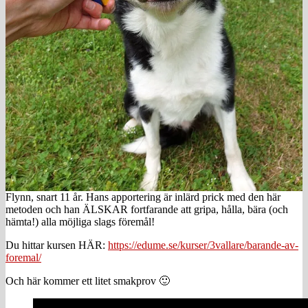
Flynn, snart 11 år. Hans apportering är inlärd prick med den här
metoden och han ÄLSKAR fortfarande att gripa, hålla, bära (och
hämta!) alla möjliga slags föremål!
Du hittar kursen HÄR:
https://edume.se/kurser/3vallare/barande-av-
foremal/
Och här kommer ett litet smakprov 🙂