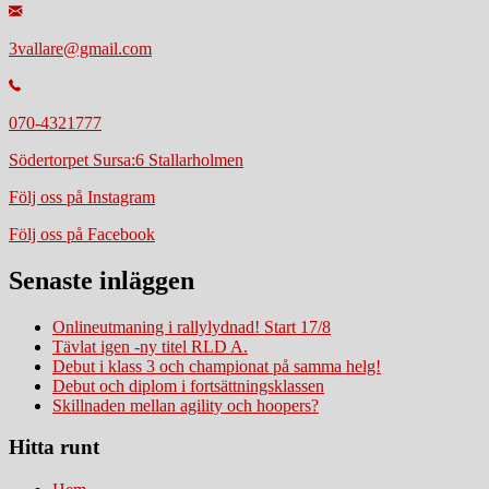
3vallare@gmail.com
070-4321777
Södertorpet Sursa:6 Stallarholmen
Följ oss på Instagram
Följ oss på Facebook
Senaste inläggen
Onlineutmaning i rallylydnad! Start 17/8
Tävlat igen -ny titel RLD A.
Debut i klass 3 och championat på samma helg!
Debut och diplom i fortsättningsklassen
Skillnaden mellan agility och hoopers?
Hitta runt