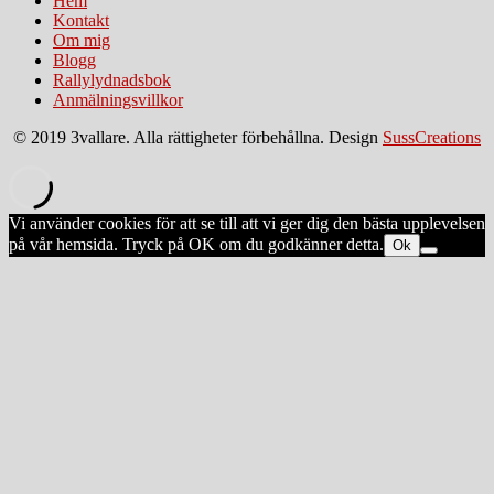
Hem
Kontakt
Om mig
Blogg
Rallylydnadsbok
Anmälningsvillkor
© 2019 3vallare. Alla rättigheter förbehållna. Design
SussCreations
Vi använder cookies för att se till att vi ger dig den bästa upplevelsen
på vår hemsida. Tryck på OK om du godkänner detta.
Ok