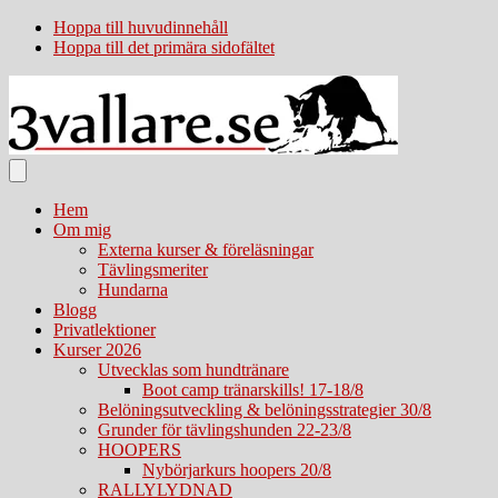
Hoppa till huvudinnehåll
Hoppa till det primära sidofältet
Hem
Om mig
Externa kurser & föreläsningar
Tävlingsmeriter
Hundarna
Blogg
Privatlektioner
Kurser 2026
Utvecklas som hundtränare
Boot camp tränarskills! 17-18/8
Belöningsutveckling & belöningsstrategier 30/8
Grunder för tävlingshunden 22-23/8
HOOPERS
Nybörjarkurs hoopers 20/8
RALLYLYDNAD