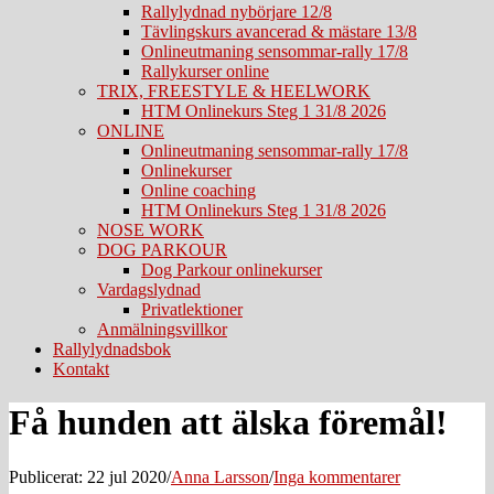
Rallylydnad nybörjare 12/8
Tävlingskurs avancerad & mästare 13/8
Onlineutmaning sensommar-rally 17/8
Rallykurser online
TRIX, FREESTYLE & HEELWORK
HTM Onlinekurs Steg 1 31/8 2026
ONLINE
Onlineutmaning sensommar-rally 17/8
Onlinekurser
Online coaching
HTM Onlinekurs Steg 1 31/8 2026
NOSE WORK
DOG PARKOUR
Dog Parkour onlinekurser
Vardagslydnad
Privatlektioner
Anmälningsvillkor
Rallylydnadsbok
Kontakt
Få hunden att älska föremål!
Publicerat: 22 jul 2020
/
Anna Larsson
/
Inga kommentarer