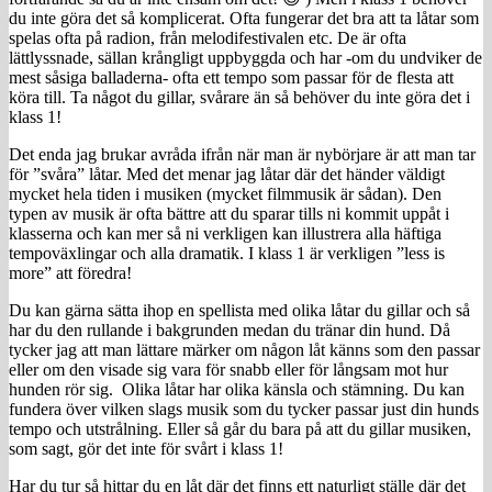
du inte göra det så komplicerat. Ofta fungerar det bra att ta låtar som
spelas ofta på radion, från melodifestivalen etc. De är ofta
lättlyssnade, sällan krångligt uppbyggda och har -om du undviker de
mest såsiga balladerna- ofta ett tempo som passar för de flesta att
köra till. Ta något du gillar, svårare än så behöver du inte göra det i
klass 1!
Det enda jag brukar avråda ifrån när man är nybörjare är att man tar
för ”svåra” låtar. Med det menar jag låtar där det händer väldigt
mycket hela tiden i musiken (mycket filmmusik är sådan). Den
typen av musik är ofta bättre att du sparar tills ni kommit uppåt i
klasserna och kan mer så ni verkligen kan illustrera alla häftiga
tempoväxlingar och alla dramatik. I klass 1 är verkligen ”less is
more” att föredra!
Du kan gärna sätta ihop en spellista med olika låtar du gillar och så
har du den rullande i bakgrunden medan du tränar din hund. Då
tycker jag att man lättare märker om någon låt känns som den passar
eller om den visade sig vara för snabb eller för långsam mot hur
hunden rör sig. Olika låtar har olika känsla och stämning. Du kan
fundera över vilken slags musik som du tycker passar just din hunds
tempo och utstrålning. Eller så går du bara på att du gillar musiken,
som sagt, gör det inte för svårt i klass 1!
Har du tur så hittar du en låt där det finns ett naturligt ställe där det