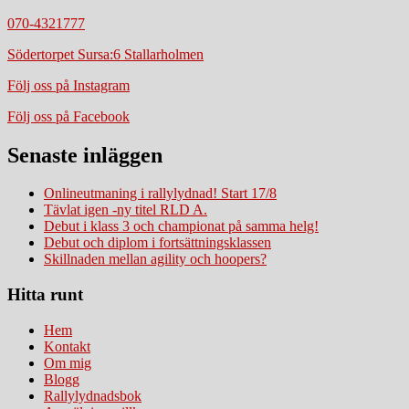
070-4321777
Södertorpet Sursa:6 Stallarholmen
Följ oss på Instagram
Följ oss på Facebook
Senaste inläggen
Onlineutmaning i rallylydnad! Start 17/8
Tävlat igen -ny titel RLD A.
Debut i klass 3 och championat på samma helg!
Debut och diplom i fortsättningsklassen
Skillnaden mellan agility och hoopers?
Hitta runt
Hem
Kontakt
Om mig
Blogg
Rallylydnadsbok