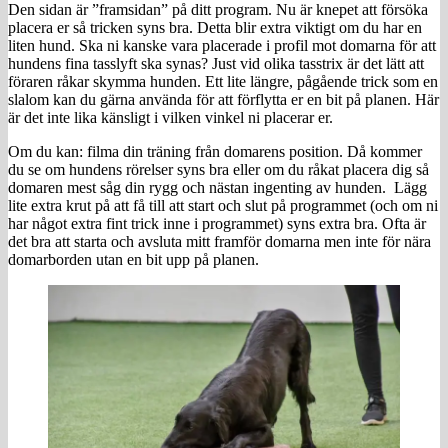
Den sidan är ”framsidan” på ditt program. Nu är knepet att försöka
placera er så tricken syns bra. Detta blir extra viktigt om du har en
liten hund. Ska ni kanske vara placerade i profil mot domarna för att
hundens fina tasslyft ska synas? Just vid olika tasstrix är det lätt att
föraren råkar skymma hunden. Ett lite längre, pågående trick som en
slalom kan du gärna använda för att förflytta er en bit på planen. Här
är det inte lika känsligt i vilken vinkel ni placerar er.
Om du kan: filma din träning från domarens position. Då kommer
du se om hundens rörelser syns bra eller om du råkat placera dig så
domaren mest såg din rygg och nästan ingenting av hunden. Lägg
lite extra krut på att få till att start och slut på programmet (och om ni
har något extra fint trick inne i programmet) syns extra bra. Ofta är
det bra att starta och avsluta mitt framför domarna men inte för nära
domarborden utan en bit upp på planen.