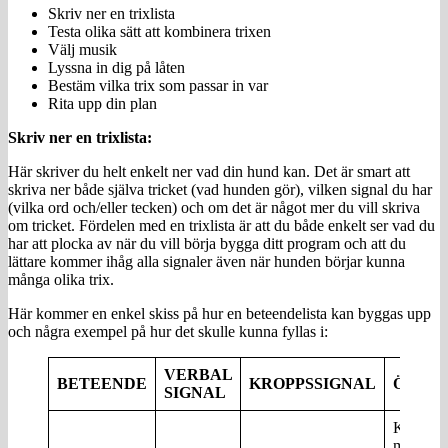
Skriv ner en trixlista
Testa olika sätt att kombinera trixen
Välj musik
Lyssna in dig på låten
Bestäm vilka trix som passar in var
Rita upp din plan
Skriv ner en trixlista:
Här skriver du helt enkelt ner vad din hund kan. Det är smart att
skriva ner både själva tricket (vad hunden gör), vilken signal du har
(vilka ord och/eller tecken) och om det är något mer du vill skriva
om tricket. Fördelen med en trixlista är att du både enkelt ser vad du
har att plocka av när du vill börja bygga ditt program och att du
lättare kommer ihåg alla signaler även när hunden börjar kunna
många olika trix.
Här kommer en enkel skiss på hur en beteendelista kan byggas upp
och några exempel på hur det skulle kunna fyllas i:
VERBAL
BETEENDE
KROPPSSIGNAL
ÖVRIG
SIGNAL
Kan bug
mot mig