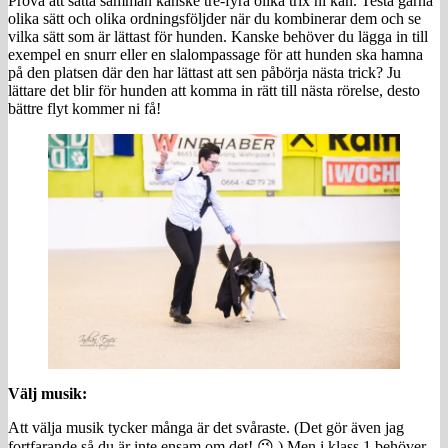
Prova att sätta samman kanske tre-fyra olika trix ni kan. Testa gärna
olika sätt och olika ordningsföljder när du kombinerar dem och se
vilka sätt som är lättast för hunden. Kanske behöver du lägga in till
exempel en snurr eller en slalompassage för att hunden ska hamna
på den platsen där den har lättast att sen påbörja nästa trick? Ju
lättare det blir för hunden att komma in rätt till nästa rörelse, desto
bättre flyt kommer ni få!
Välj musik:
Att välja musik tycker många är det svåraste. (Det gör även jag
fortfarande så du är inte ensam om det! 😉 ) Men i klass 1 behöver