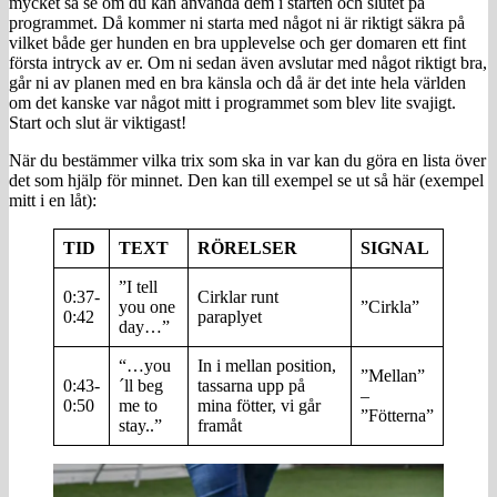
mycket så se om du kan använda dem i starten och slutet på
programmet. Då kommer ni starta med något ni är riktigt säkra på
vilket både ger hunden en bra upplevelse och ger domaren ett fint
första intryck av er. Om ni sedan även avslutar med något riktigt bra,
går ni av planen med en bra känsla och då är det inte hela världen
om det kanske var något mitt i programmet som blev lite svajigt.
Start och slut är viktigast!
När du bestämmer vilka trix som ska in var kan du göra en lista över
det som hjälp för minnet. Den kan till exempel se ut så här (exempel
mitt i en låt):
TID
TEXT
RÖRELSER
SIGNAL
”I tell
0:37-
Cirklar runt
you one
”Cirkla”
0:42
paraplyet
day…”
“…you
In i mellan position,
”Mellan”
0:43-
´ll beg
tassarna upp på
–
0:50
me to
mina fötter, vi går
”Fötterna”
stay..”
framåt