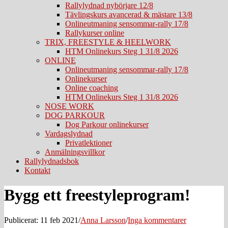
Rallylydnad nybörjare 12/8
Tävlingskurs avancerad & mästare 13/8
Onlineutmaning sensommar-rally 17/8
Rallykurser online
TRIX, FREESTYLE & HEELWORK
HTM Onlinekurs Steg 1 31/8 2026
ONLINE
Onlineutmaning sensommar-rally 17/8
Onlinekurser
Online coaching
HTM Onlinekurs Steg 1 31/8 2026
NOSE WORK
DOG PARKOUR
Dog Parkour onlinekurser
Vardagslydnad
Privatlektioner
Anmälningsvillkor
Rallylydnadsbok
Kontakt
Bygg ett freestyleprogram!
Publicerat: 11 feb 2021
/
Anna Larsson
/
Inga kommentarer