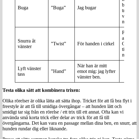
börjat
Buga
”Buga”
Jag bugar
träna
vänd ifr
mig
På
avstånd
Snurra åt
”Twist”
För handen i cirkel
OK upp
vänster
till 3
meter
När han är mitt
Lyft vänster
”Hand”
emot mig: jag lyfter
tass
vänster ben.
Testa olika sätt att kombinera trixen:
Olika rörelser är olika lätta att sätta ihop. Tricket för att få bra flyt i
freestyle är att få till smidiga övergångar – att hunden lätt och
smidigt tar sig från en rörelse / ett trix till ett annat. Ofta kan vi
använda små korta trick eller delar av trick för att få till
övergångarna. Det kan vara en passage mellan dina ben, en snurr, att
hunden rundar dig eller liknande.