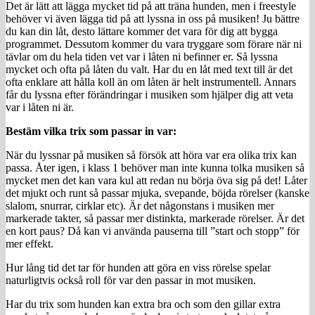
Det är lätt att lägga mycket tid på att träna hunden, men i freestyle
behöver vi även lägga tid på att lyssna in oss på musiken! Ju bättre
du kan din låt, desto lättare kommer det vara för dig att bygga
programmet. Dessutom kommer du vara tryggare som förare när ni
tävlar om du hela tiden vet var i låten ni befinner er. Så lyssna
mycket och ofta på låten du valt. Har du en låt med text till är det
ofta enklare att hålla koll än om låten är helt instrumentell. Annars
får du lyssna efter förändringar i musiken som hjälper dig att veta
var i låten ni är.
Bestäm vilka trix som passar in var:
När du lyssnar på musiken så försök att höra var era olika trix kan
passa. Åter igen, i klass 1 behöver man inte kunna tolka musiken så
mycket men det kan vara kul att redan nu börja öva sig på det! Låter
det mjukt och runt så passar mjuka, svepande, böjda rörelser (kanske
slalom, snurrar, cirklar etc). Är det någonstans i musiken mer
markerade takter, så passar mer distinkta, markerade rörelser. Är det
en kort paus? Då kan vi använda pauserna till ”start och stopp” för
mer effekt.
Hur lång tid det tar för hunden att göra en viss rörelse spelar
naturligtvis också roll för var den passar in mot musiken.
Har du trix som hunden kan extra bra och som den gillar extra