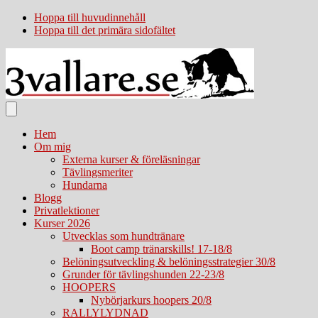
Hoppa till huvudinnehåll
Hoppa till det primära sidofältet
Hem
Om mig
Externa kurser & föreläsningar
Tävlingsmeriter
Hundarna
Blogg
Privatlektioner
Kurser 2026
Utvecklas som hundtränare
Boot camp tränarskills! 17-18/8
Belöningsutveckling & belöningsstrategier 30/8
Grunder för tävlingshunden 22-23/8
HOOPERS
Nybörjarkurs hoopers 20/8
RALLYLYDNAD