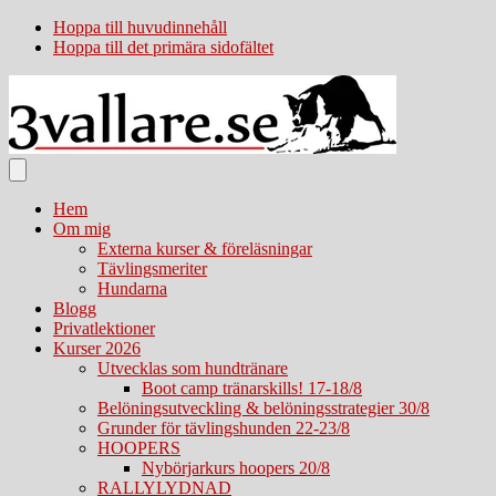
Hoppa till huvudinnehåll
Hoppa till det primära sidofältet
Hem
Om mig
Externa kurser & föreläsningar
Tävlingsmeriter
Hundarna
Blogg
Privatlektioner
Kurser 2026
Utvecklas som hundtränare
Boot camp tränarskills! 17-18/8
Belöningsutveckling & belöningsstrategier 30/8
Grunder för tävlingshunden 22-23/8
HOOPERS
Nybörjarkurs hoopers 20/8
RALLYLYDNAD