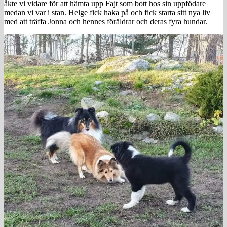
åkte vi vidare för att hämta upp Fajt som bott hos sin uppfödare
medan vi var i stan. Helge fick haka på och fick starta sitt nya liv
med att träffa Jonna och hennes föräldrar och deras fyra hundar.