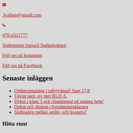
3vallare@gmail.com
070-4321777
Södertorpet Sursa:6 Stallarholmen
Följ oss på Instagram
Följ oss på Facebook
Senaste inläggen
Onlineutmaning i rallylydnad! Start 17/8
Tävlat igen -ny titel RLD A.
Debut i klass 3 och championat på samma helg!
Debut och diplom i fortsättningsklassen
Skillnaden mellan agility och hoopers?
Hitta runt