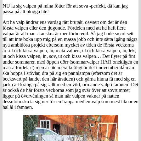
NU la sig valpen på mina fötter för att sova -perfekt, då kan jag
passa på att blogga lite!
Att ha valp ändrar ens vardag rätt brutalt, oavsett om det är den
första valpen eller den tjugonde. Fördelen med att ha haft flera
valpar är att man -kanske- är mer förberedd. Så jag hade smart sett
till att inte boka upp mig på en massa jobb och inte sätta igång några
nya ambitiösa projekt eftersom mycket av tiden de första veckorna
är -ut och kissa valpen, in, mata valpen, ut och kissa valpen, in, lek,
ut och kissa valpen, in, sov, ut och kissa valpen… Det flyter på fint
under sommaren med öppen dörr (sommarvalpar HAR onekligen en
massa fördelar!) men är lite mera knöligt är det i november då man
ska hoppa i stövlar, dra på sig en pannlampa (eftersom det är
becksvart på landet den här årstiden) och gärna hinna få med sig en
jacka att kränga på sig -allt med en vild, ormande valp i famnen! Det
är också de här första veckorna som jag svär över att sovrummet
ligger på övervåningen så man när valpen vaknar på natten
dessutom ska ta sig ner för en trappa med en valp som mest liknar en
hal ål i famnen.