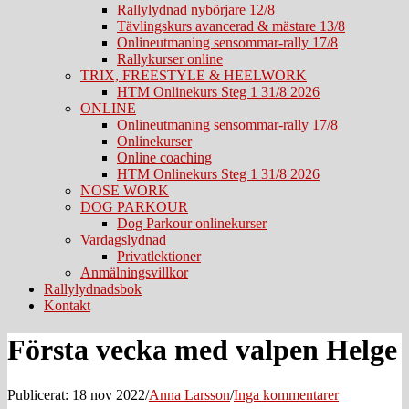
Rallylydnad nybörjare 12/8
Tävlingskurs avancerad & mästare 13/8
Onlineutmaning sensommar-rally 17/8
Rallykurser online
TRIX, FREESTYLE & HEELWORK
HTM Onlinekurs Steg 1 31/8 2026
ONLINE
Onlineutmaning sensommar-rally 17/8
Onlinekurser
Online coaching
HTM Onlinekurs Steg 1 31/8 2026
NOSE WORK
DOG PARKOUR
Dog Parkour onlinekurser
Vardagslydnad
Privatlektioner
Anmälningsvillkor
Rallylydnadsbok
Kontakt
Första vecka med valpen Helge
Publicerat: 18 nov 2022
/
Anna Larsson
/
Inga kommentarer