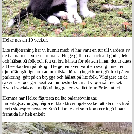
Helge nästan 10 veckor.
Lite miljöträning har vi hunnit med: vi har varit en tur till vardera av
de två närmsta veterinärerna så Helge gått in där och ätit godis, lekt
och hälsat på folk och fått en bra känsla för platsen innan det är dags
att besöka dem på riktigt. Helge har även varit en sväng inne i en
djuraffär, gått igenom automatiska dörrar (inget konstigt), lekt på en
parkering, gått på en brygga och hälsat på lite folk. Viktigare att de
sakerna vi gör ger positiva minnesbilder än att vi gör så mycket.
Även i social- och miljöträning gäller kvalitet framför kvantitet.
Hemma har Helge fått testa på lite balansövningar,
underlagsövningar, några enkla aktiveringsleksaker att äta ur och så
korta skogspromenader. Små bitar av det som kommer ingå i hans
framtida liv helt enkelt.