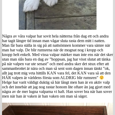
Några av våra valpar har sovit hela nätterna från dag ett och andra
har tagit längre tid innan man vågar sluta rasta dem mitt i natten.
Man får bara ställa in sig på att nattsömnen kommer vara sämre när
man har valp. De blir rumsrena när de mognat nog i kropp och
knopp helt enkelt. Med vissa valpar märker man inte ens när det sker
utan man slås bara en dag av ”hoppsan, jag har visst slutat att tänka
på när valpen var ute senast” och med andra sker det strax efter att
sammanbrottet är nära och man så sent som dagen innan tänkt ”ok,
allt jag trott mig veta hittills KAN vara fel, det KAN vara så att den
HÄR valpen är världens första som ALDRIG blir rumsren”
Helge har varit väldigt duktig så här långt men han är en aktiv valp
och det innebär att jag nog rastar honom lite oftare än jag gjort med
några av de mer lugna valparna vi haft. Han sover bra när han sover
men när han är vaken är han vaken om man så säger.