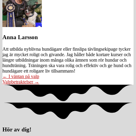
Anna Larsson
Att utbilda nyblivna hundägare eller finslipa tävlingsekipage tycker
jag är mycket roligt och givande. Jag håller både kortare kurser och
längre utbildningar inom många olika ämnen som rör hundar och
hundträning. Träningen ska vara rolig och effektiv och ge hund och
hundägare ett roligare liv tillsammans!
Posts
← I väntan på valp
Valpbetraktelser →
navigation
Hör av dig!