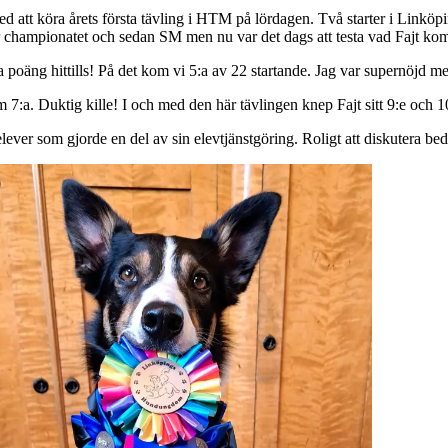
d att köra årets första tävling i HTM på lördagen. Två starter i Linköpin
r championatet och sedan SM men nu var det dags att testa vad Fajt kom
sta poäng hittills! På det kom vi 5:a av 22 startande. Jag var supernöjd 
om 7:a. Duktig kille! I och med den här tävlingen knep Fajt sitt 9:e och
ever som gjorde en del av sin elevtjänstgöring. Roligt att diskutera b