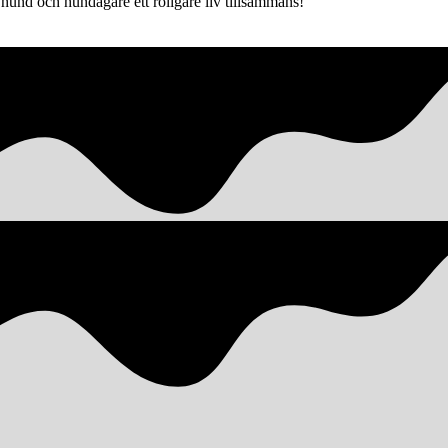
hund och hundägare ett roligare liv tillsammans!