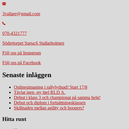
3vallare@gmail.com
070-4321777
Södertorpet Sursa:6 Stallarholmen
Följ oss på Instagram
Följ oss på Facebook
Senaste inläggen
Onlineutmaning i rallylydnad! Start 17/8
Tävlat igen -ny titel RLD A.
Debut i klass 3 och championat på samma helg!
Debut och diplom i fortsättningsklassen
Skillnaden mellan agility och hoopers?
Hitta runt