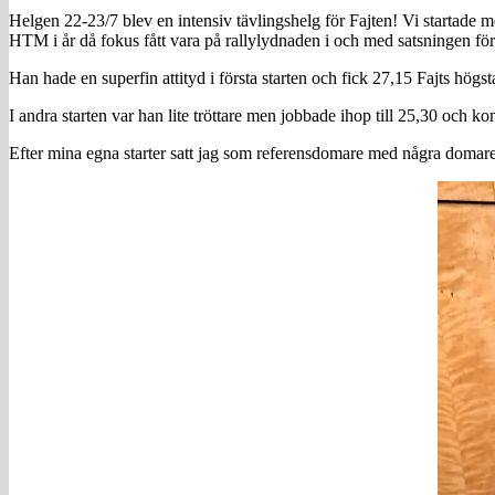
Helgen 22-23/7 blev en intensiv tävlingshelg för Fajten! Vi startade me
HTM i år då fokus fått vara på rallylydnaden i och med satsningen fö
Han hade en superfin attityd i första starten och fick 27,15 Fajts hög
I andra starten var han lite tröttare men jobbade ihop till 25,30 och k
Efter mina egna starter satt jag som referensdomare med några domarel