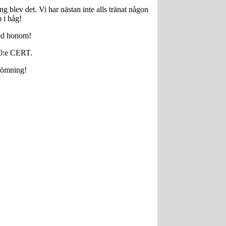
g blev det. Vi har nästan inte alls tränat någon
 i håg!
med honom!
 10:e CERT.
edömning!