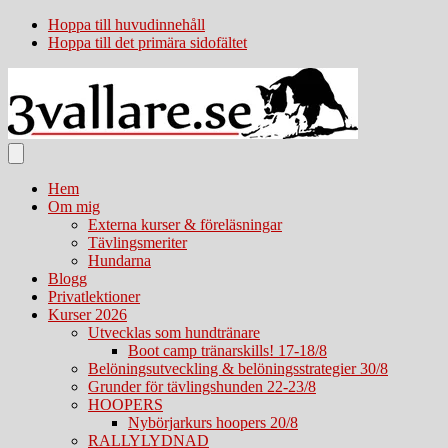
Hoppa till huvudinnehåll
Hoppa till det primära sidofältet
Hem
Om mig
Externa kurser & föreläsningar
Tävlingsmeriter
Hundarna
Blogg
Privatlektioner
Kurser 2026
Utvecklas som hundtränare
Boot camp tränarskills! 17-18/8
Belöningsutveckling & belöningsstrategier 30/8
Grunder för tävlingshunden 22-23/8
HOOPERS
Nybörjarkurs hoopers 20/8
RALLYLYDNAD