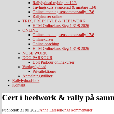
Rallylydnad nybörjare 12/8
Tävlingskurs avancerad & mästare 13/8
Onlineutmaning sensommar-rally 17/8
Rallykurser online
TRIX, FREESTYLE & HEELWORK
HTM Onlinekurs Steg 1 31/8 2026
ONLINE
Onlineutmaning sensommar-rally 17/8
Onlinekurser
Online coaching
HTM Onlinekurs Steg 1 31/8 2026
NOSE WORK
DOG PARKOUR
Dog Parkour onlinekurser
Vardagslydnad
Privatlektioner
Anmälningsvillkor
Rallylydnadsbok
Kontakt
Cert i heelwork & rally på sam
Publicerat: 31 jul 2023
/
Anna Larsson
/
Inga kommentarer