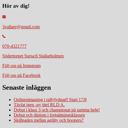
Hör av dig!
3vallare@gmail.com
070-4321777
Södertorpet Sursa:6 Stallarholmen
Följ oss på Instagram
Följ oss på Facebook
Senaste inläggen
Onlineutmaning i rallylydnad! Start 17/8
Tävlat igen -ny titel RLD A.
Debut i klass 3 och championat på samma helg!
Debut och diplom i fortsättningsklassen
Skillnaden mellan agility och hoopers?