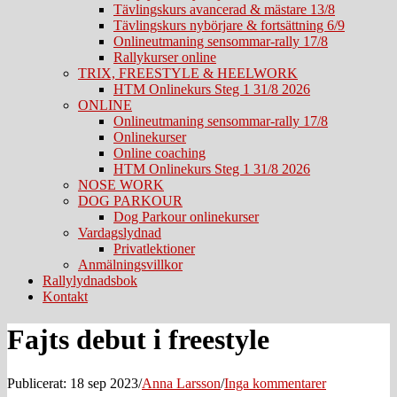
Tävlingskurs avancerad & mästare 13/8
Tävlingskurs nybörjare & fortsättning 6/9
Onlineutmaning sensommar-rally 17/8
Rallykurser online
TRIX, FREESTYLE & HEELWORK
HTM Onlinekurs Steg 1 31/8 2026
ONLINE
Onlineutmaning sensommar-rally 17/8
Onlinekurser
Online coaching
HTM Onlinekurs Steg 1 31/8 2026
NOSE WORK
DOG PARKOUR
Dog Parkour onlinekurser
Vardagslydnad
Privatlektioner
Anmälningsvillkor
Rallylydnadsbok
Kontakt
Fajts debut i freestyle
Publicerat: 18 sep 2023
/
Anna Larsson
/
Inga kommentarer