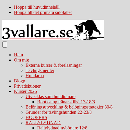
Hoppa till huvudinnehåll
Hoppa till det primära sidofältet
Hem
Om mig
Externa kurser & föreläsningar
Tävlingsmeriter
Hundarna
Blogg
Privatlektioner
Kurser 2026
Utvecklas som hundtränare
Boot camp tränarskills! 17-18/8
Belöningsutveckling & belöningsstrategier 30/8
Grunder för tävlingshunden 22-23/8
HOOPERS
RALLYLYDNAD
Rallylydnad nybörjare 12/8