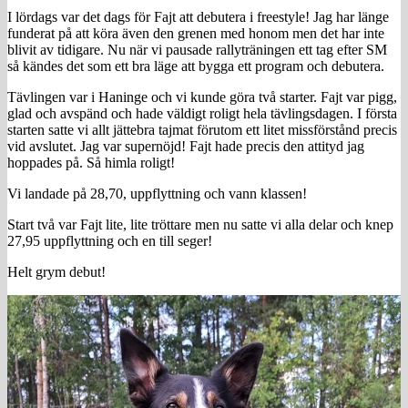
I lördags var det dags för Fajt att debutera i freestyle! Jag har länge
funderat på att köra även den grenen med honom men det har inte
blivit av tidigare. Nu när vi pausade rallyträningen ett tag efter SM
så kändes det som ett bra läge att bygga ett program och debutera.
Tävlingen var i Haninge och vi kunde göra två starter. Fajt var pigg,
glad och avspänd och hade väldigt roligt hela tävlingsdagen. I första
starten satte vi allt jättebra tajmat förutom ett litet missförstånd precis
vid avslutet. Jag var supernöjd! Fajt hade precis den attityd jag
hoppades på. Så himla roligt!
Vi landade på 28,70, uppflyttning och vann klassen!
Start två var Fajt lite, lite tröttare men nu satte vi alla delar och knep
27,95 uppflyttning och en till seger!
Helt grym debut!