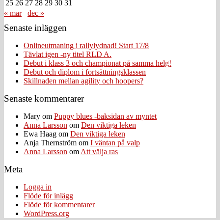
25
26
27
28
29
30
31
« mar
dec »
Senaste inläggen
Onlineutmaning i rallylydnad! Start 17/8
Tävlat igen -ny titel RLD A.
Debut i klass 3 och championat på samma helg!
Debut och diplom i fortsättningsklassen
Skillnaden mellan agility och hoopers?
Senaste kommentarer
Mary
om
Puppy blues -baksidan av myntet
Anna Larsson
om
Den viktiga leken
Ewa Haag
om
Den viktiga leken
Anja Thernström
om
I väntan på valp
Anna Larsson
om
Att välja ras
Meta
Logga in
Flöde för inlägg
Flöde för kommentarer
WordPress.org