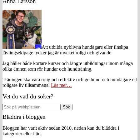
Primärt
Anna Larsson
sidofält
Att utbilda nyblivna hundägare eller finslipa
tävlingsekipage tycker jag är mycket roligt och givande.
Jag håller både kortare kurser och längre utbildningar inom många
olika ämnen som rör hundar och hundträning.
Träningen ska vara rolig och effektiv och ge hund och hundägare ett
roligare liv tillsammans!
Läs mer…
Vet du vad du söker?
Sök
på
Bläddra i bloggen
webbplatsen
Bloggen har varit aktiv sedan 2010, nedan kan du bläddra i
kategorier eller i tid.