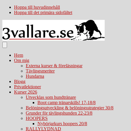
Hoppa till huvudinnehåll
Hoppa till det primära sidofältet
Hem
Om mig
Externa kurser & föreläsningar
Tävlingsmeriter
Hundarna
Blogg
Privatlektioner
Kurser 2026
Utvecklas som hundtränare
Boot camp tränarskills! 17-18/8
Belöningsutveckling & belöningsstrategier 30/8
Grunder för tävlingshunden 22-23/8
HOOPERS
Nybörjarkurs hoopers 20/8
RALLYLYDNAD