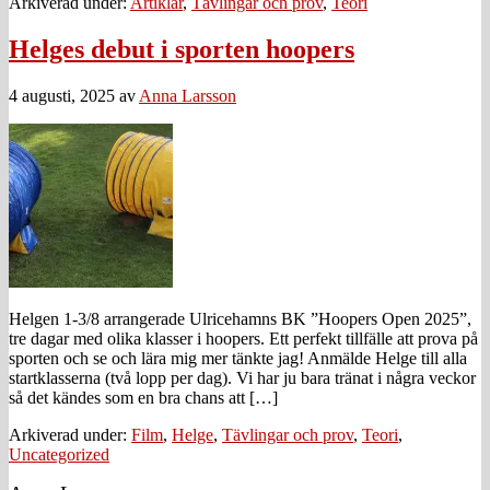
Arkiverad under:
Artiklar
,
Tävlingar och prov
,
Teori
Helges debut i sporten hoopers
4 augusti, 2025
av
Anna Larsson
Helgen 1-3/8 arrangerade Ulricehamns BK ”Hoopers Open 2025”,
tre dagar med olika klasser i hoopers. Ett perfekt tillfälle att prova på
sporten och se och lära mig mer tänkte jag! Anmälde Helge till alla
startklasserna (två lopp per dag). Vi har ju bara tränat i några veckor
så det kändes som en bra chans att […]
Arkiverad under:
Film
,
Helge
,
Tävlingar och prov
,
Teori
,
Uncategorized