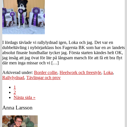
I lördags tävlade vi rallylydnad igen, Loka och jag. Det var en
dubbeltävling i nybörjarklass hos Fagersta BK som har en av landets
absolut finaste hundhallar tycker jag. Första starten kändes helt OK,
jag insåg att jag övat för lite på långsam marsch för att få ett bra flyt
där men inga missar och vi […]
Arkiverad under:
Border collie
,
Heelwork och freestyle
,
Loka
,
Rallylydnad
,
Tävlingar och prov
Sida
1
Sida
2
Go
Nästa sida »
to
Primärt
Anna Larsson
sidofält