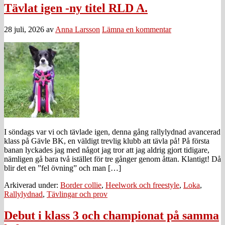
Tävlat igen -ny titel RLD A.
28 juli, 2026
av
Anna Larsson
Lämna en kommentar
I söndags var vi och tävlade igen, denna gång rallylydnad avancerad
klass på Gävle BK, en väldigt trevlig klubb att tävla på! På första
banan lyckades jag med något jag tror att jag aldrig gjort tidigare,
nämligen gå bara två istället för tre gånger genom åttan. Klantigt! Då
blir det en ”fel övning” och man […]
Arkiverad under:
Border collie
,
Heelwork och freestyle
,
Loka
,
Rallylydnad
,
Tävlingar och prov
Debut i klass 3 och championat på samma