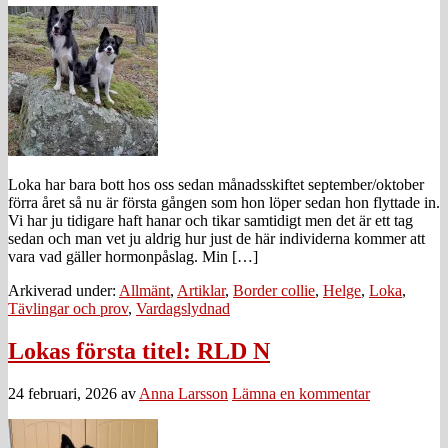
Loka har bara bott hos oss sedan månadsskiftet september/oktober
förra året så nu är första gången som hon löper sedan hon flyttade in.
Vi har ju tidigare haft hanar och tikar samtidigt men det är ett tag
sedan och man vet ju aldrig hur just de här individerna kommer att
vara vad gäller hormonpåslag. Min […]
Arkiverad under:
Allmänt
,
Artiklar
,
Border collie
,
Helge
,
Loka
,
Tävlingar och prov
,
Vardagslydnad
Lokas första titel: RLD N
24 februari, 2026
av
Anna Larsson
Lämna en kommentar