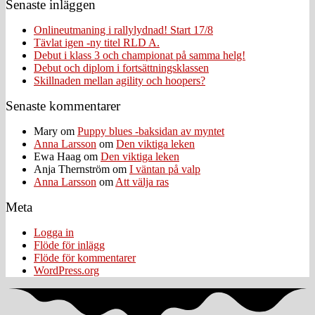
Senaste inläggen
Onlineutmaning i rallylydnad! Start 17/8
Tävlat igen -ny titel RLD A.
Debut i klass 3 och championat på samma helg!
Debut och diplom i fortsättningsklassen
Skillnaden mellan agility och hoopers?
Senaste kommentarer
Mary
om
Puppy blues -baksidan av myntet
Anna Larsson
om
Den viktiga leken
Ewa Haag
om
Den viktiga leken
Anja Thernström
om
I väntan på valp
Anna Larsson
om
Att välja ras
Meta
Logga in
Flöde för inlägg
Flöde för kommentarer
WordPress.org