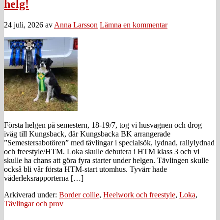
helg!
24 juli, 2026
av
Anna Larsson
Lämna en kommentar
Första helgen på semestern, 18-19/7, tog vi husvagnen och drog
iväg till Kungsback, där Kungsbacka BK arrangerade
”Semestersabotören” med tävlingar i specialsök, lydnad, rallylydnad
och freestyle/HTM. Loka skulle debutera i HTM klass 3 och vi
skulle ha chans att göra fyra starter under helgen. Tävlingen skulle
också bli vår första HTM-start utomhus. Tyvärr hade
väderleksrapporterna […]
Arkiverad under:
Border collie
,
Heelwork och freestyle
,
Loka
,
Tävlingar och prov