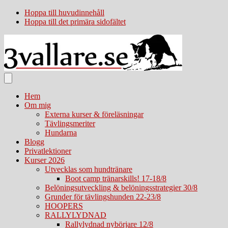
Hoppa till huvudinnehåll
Hoppa till det primära sidofältet
Hem
Om mig
Externa kurser & föreläsningar
Tävlingsmeriter
Hundarna
Blogg
Privatlektioner
Kurser 2026
Utvecklas som hundtränare
Boot camp tränarskills! 17-18/8
Belöningsutveckling & belöningsstrategier 30/8
Grunder för tävlingshunden 22-23/8
HOOPERS
RALLYLYDNAD
Rallylydnad nybörjare 12/8