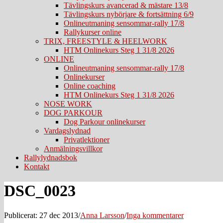
Tävlingskurs avancerad & mästare 13/8
Tävlingskurs nybörjare & fortsättning 6/9
Onlineutmaning sensommar-rally 17/8
Rallykurser online
TRIX, FREESTYLE & HEELWORK
HTM Onlinekurs Steg 1 31/8 2026
ONLINE
Onlineutmaning sensommar-rally 17/8
Onlinekurser
Online coaching
HTM Onlinekurs Steg 1 31/8 2026
NOSE WORK
DOG PARKOUR
Dog Parkour onlinekurser
Vardagslydnad
Privatlektioner
Anmälningsvillkor
Rallylydnadsbok
Kontakt
DSC_0023
Publicerat: 27 dec 2013
/
Anna Larsson
/
Inga kommentarer