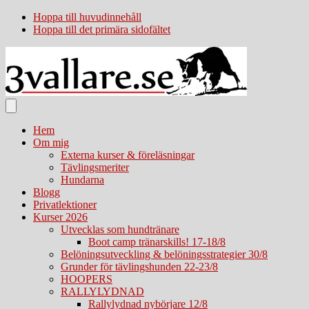
Hoppa till huvudinnehåll
Hoppa till det primära sidofältet
Hem
Om mig
Externa kurser & föreläsningar
Tävlingsmeriter
Hundarna
Blogg
Privatlektioner
Kurser 2026
Utvecklas som hundtränare
Boot camp tränarskills! 17-18/8
Belöningsutveckling & belöningsstrategier 30/8
Grunder för tävlingshunden 22-23/8
HOOPERS
RALLYLYDNAD
Rallylydnad nybörjare 12/8