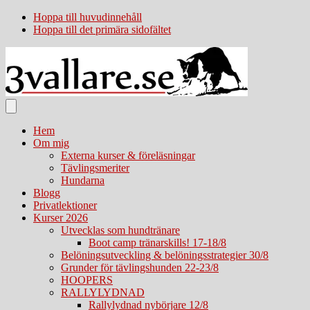
Hoppa till huvudinnehåll
Hoppa till det primära sidofältet
Hem
Om mig
Externa kurser & föreläsningar
Tävlingsmeriter
Hundarna
Blogg
Privatlektioner
Kurser 2026
Utvecklas som hundtränare
Boot camp tränarskills! 17-18/8
Belöningsutveckling & belöningsstrategier 30/8
Grunder för tävlingshunden 22-23/8
HOOPERS
RALLYLYDNAD
Rallylydnad nybörjare 12/8