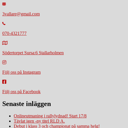
3vallare@gmail.com
070-4321777
Södertorpet Sursa:6 Stallarholmen
Följ oss på Instagram
Följ oss på Facebook
Senaste inläggen
Onlineutmaning i rallylydnad! Start 17/8
Tävlat igen -ny titel RLD A.
Debut i klass 3 och championat på samma helg!