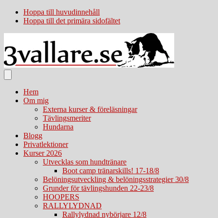
Hoppa till huvudinnehåll
Hoppa till det primära sidofältet
Hem
Om mig
Externa kurser & föreläsningar
Tävlingsmeriter
Hundarna
Blogg
Privatlektioner
Kurser 2026
Utvecklas som hundtränare
Boot camp tränarskills! 17-18/8
Belöningsutveckling & belöningsstrategier 30/8
Grunder för tävlingshunden 22-23/8
HOOPERS
RALLYLYDNAD
Rallylydnad nybörjare 12/8