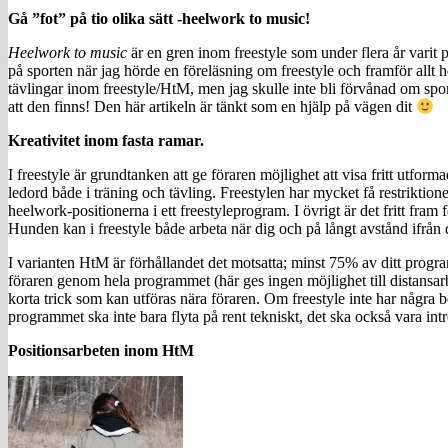
Gå ”fot” på tio olika sätt -heelwork to music!
Heelwork to music
är en gren inom freestyle som under flera år varit 
på sporten när jag hörde en föreläsning om freestyle och framför all
tävlingar inom freestyle/HtM, men jag skulle inte bli förvånad om spo
att den finns! Den här artikeln är tänkt som en hjälp på vägen dit
Kreativitet inom fasta ramar.
I freestyle är grundtanken att ge föraren möjlighet att visa fritt utfo
ledord både i träning och tävling. Freestylen har mycket få restrikti
heelwork-positionerna i ett freestyleprogram. I övrigt är det fritt fram
Hunden kan i freestyle både arbeta när dig och på långt avstånd ifrån 
I varianten HtM är förhållandet det motsatta; minst 75% av ditt prog
föraren genom hela programmet (här ges ingen möjlighet till distansar
korta trick som kan utföras nära föraren. Om freestyle inte har några b
programmet ska inte bara flyta på rent tekniskt, det ska också vara int
Positionsarbeten inom HtM