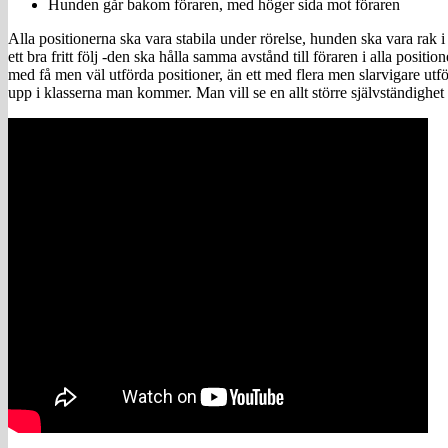
Hunden går bakom föraren, med höger sida mot föraren
Alla positionerna ska vara stabila under rörelse, hunden ska vara rak 
ett bra fritt följ -den ska hålla samma avstånd till föraren i alla posi
med få men väl utförda positioner, än ett med flera men slarvigare utfö
upp i klasserna man kommer. Man vill se en allt större självständighet