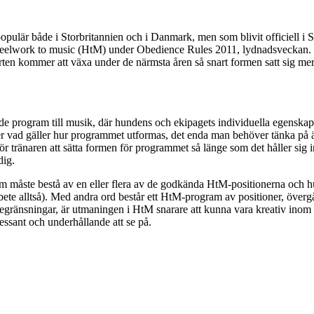
populär både i Storbritannien och i Danmark, men som blivit officiell i 
t heelwork to music (HtM) under Obedience Rules 2011, lydnadsveckan. 
rten kommer att växa under de närmsta åren så snart formen satt sig mer 
rmade program till musik, där hundens och ekipagets individuella egenskap
oner vad gäller hur programmet utformas, det enda man behöver tänka på
 för tränaren att sätta formen för programmet så länge som det håller sig 
dig.
ram måste bestå av en eller flera av de godkända HtM-positionerna och 
bete alltså). Med andra ord består ett HtM-program av positioner, överg
egränsningar, är utmaningen i HtM snarare att kunna vara kreativ inom fa
ressant och underhållande att se på.