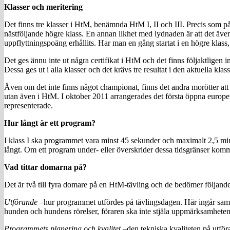
Klasser och meritering
Det finns tre klasser i HtM, benämnda HtM I, II och III. Precis som p
nästföljande högre klass. En annan likhet med lydnaden är att det även i
uppflyttningspoäng erhållits. Har man en gång startat i en högre klass,
Det ges ännu inte ut några certifikat i HtM och det finns följaktlige
Dessa ges ut i alla klasser och det krävs tre resultat i den aktuella k
Även om det inte finns något championat, finns det andra morötter att 
utan även i HtM. I oktober 2011 arrangerades det första öppna europe
representerade.
Hur långt är ett program?
I klass I ska programmet vara minst 45 sekunder och maximalt 2,5 minu
långt. Om ett program under- eller överskrider dessa tidsgränser komm
Vad tittar domarna på?
Det är två till fyra domare på en HtM-tävling och de bedömer följande 
Utförande –
hur programmet utfördes på tävlingsdagen. Här ingår sama
hunden och hundens rörelser, föraren ska inte stjäla uppmärksamhete
Programmets planering och kvalitet –
den tekniska kvaliteten på utfö