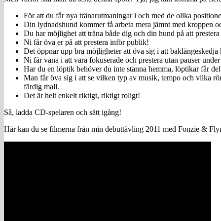
För att du får nya tränarutmaningar i och med de olika position
Din lydnadshund kommer få arbeta mera jämnt med kroppen och i
Du har möjlighet att träna både dig och din hund på att prestera i
Ni får öva er på att prestera inför publik!
Det öppnar upp bra möjligheter att öva sig i att baklängeskedja 
Ni får vana i att vara fokuserade och prestera utan pauser under 
Har du en löptik behöver du inte stanna hemma, löptikar får delt
Man får öva sig i att se vilken typ av musik, tempo och vilka rör
färdig mall.
Det är helt enkelt riktigt, riktigt roligt!
Så, ladda CD-spelaren och sätt igång!
Här kan du se filmerna från min debuttävling 2011 med Fonzie & Fly