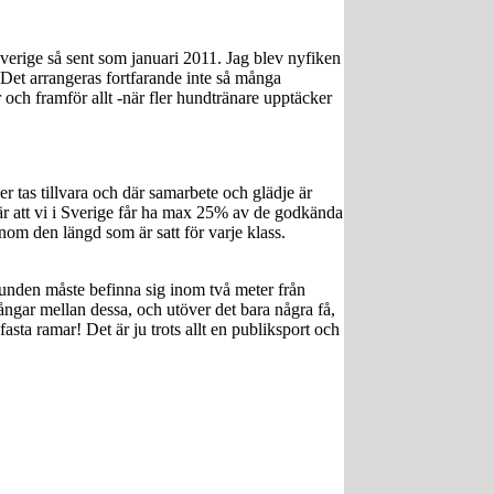
Sverige så sent som januari 2011. Jag blev nyfiken
Det arrangeras fortfarande inte så många
och framför allt -när fler hundtränare upptäcker
er tas tillvara och där samarbete och glädje är
 är att vi i Sverige får ha max 25% av de godkända
inom den längd som är satt för varje klass.
hunden måste befinna sig inom två meter från
ångar mellan dessa, och utöver det bara några få,
sta ramar! Det är ju trots allt en publiksport och