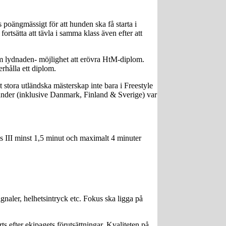
poängmässigt för att hunden ska få starta i
ortsätta att tävla i samma klass även efter att
nom lydnaden- möjlighet att erövra HtM-diplom.
erhålla ett diplom.
 stora utländska mästerskap inte bara i Freestyle
länder (inklusive Danmark, Finland & Sverige) var
ss III minst 1,5 minut och maximalt 4 minuter
naler, helhetsintryck etc. Fokus ska ligga på
 efter ekipagets förutsättningar. Kvaliteten på