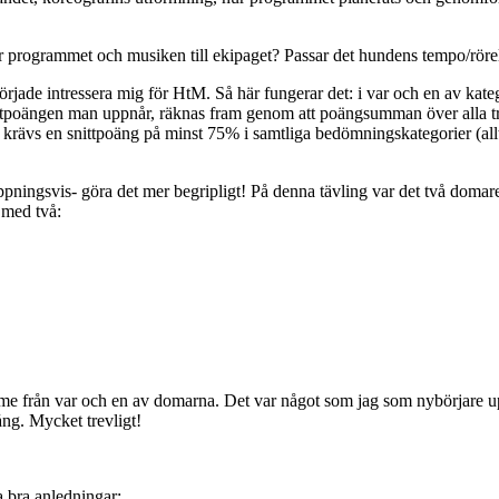
r programmet och musiken till ekipaget? Passar det hundens tempo/rörel
 började intressera mig för HtM. Så här fungerar det: i var och en av ka
tpoängen man uppnår, räknas fram genom att poängsumman över alla tre
rävs en snittpoäng på minst 75% i samtliga bedömningskategorier (allts
ppningsvis- göra det mer begripligt! På denna tävling var det två domar
 med två:
e från var och en av domarna. Det var något som jag som nybörjare u
gång. Mycket trevligt!
 bra anledningar: