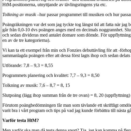
HtM-positionerna, utnyttjande av tävlingsringens yta etc.
Tolkning av musik –
hur passar programmet till musiken och hur passa
Poängräkningen var det som jag tyckte tog längst tid att fatta när jag
går från 0,0-10 dvs poängen anges med en decimals noggrannhet. Slu
och sedan divideras med antalet domare som dömde. För uppflyttning k
en av de tre kategorierna).
Vi kan ta ett exempel från min och Fonzies debuttävling för att -förho
sammanlagda poängen efter att dessa först lagts ihop och sedan delats
Utförande: 7,8 – 9,3 = 8,55
Programmets planering och kvalitet: 7,7 – 9,3 = 8,50
Tolkning av musik: 7,6 – 8,7 = 8, 15
Slutpoäng (lägg ihop summan från de tre ovan) = 8, 20 (uppflyttning)
Förutom poängbedömningen får man som tävlande ett skriftligt omdöm
varit bra i vårt program och tips på vad jag kunde förbättra till nästa 
Varför testa HtM?
Men varför ska man då testa denna sport? Tja, jag kan komma på flera