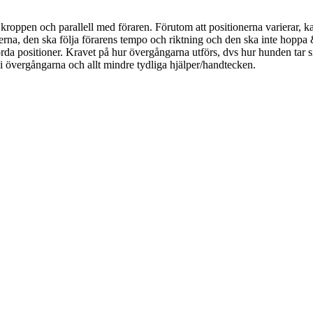
i kroppen och parallell med föraren. Förutom att positionerna varierar,
tionerna, den ska följa förarens tempo och riktning och den ska inte hopp
rda positioner. Kravet på hur övergångarna utförs, dvs hur hunden tar si
 i övergångarna och allt mindre tydliga hjälper/handtecken.