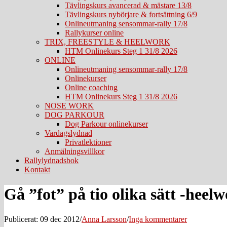
Tävlingskurs avancerad & mästare 13/8
Tävlingskurs nybörjare & fortsättning 6/9
Onlineutmaning sensommar-rally 17/8
Rallykurser online
TRIX, FREESTYLE & HEELWORK
HTM Onlinekurs Steg 1 31/8 2026
ONLINE
Onlineutmaning sensommar-rally 17/8
Onlinekurser
Online coaching
HTM Onlinekurs Steg 1 31/8 2026
NOSE WORK
DOG PARKOUR
Dog Parkour onlinekurser
Vardagslydnad
Privatlektioner
Anmälningsvillkor
Rallylydnadsbok
Kontakt
Gå ”fot” på tio olika sätt -heel
Publicerat: 09 dec 2012
/
Anna Larsson
/
Inga kommentarer