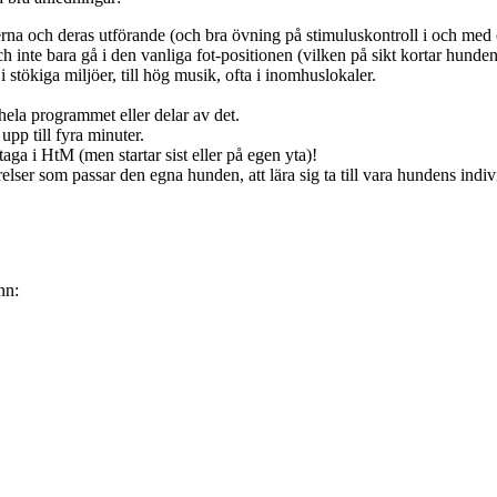
erna och deras utförande (och bra övning på stimuluskontroll i och med 
nte bara gå i den vanliga fot-positionen (vilken på sikt kortar hunden
 stökiga miljöer, till hög musik, ofta i inomhuslokaler.
hela programmet eller delar av det.
upp till fyra minuter.
aga i HtM (men startar sist eller på egen yta)!
elser som passar den egna hunden, att lära sig ta till vara hundens indivi
nn: