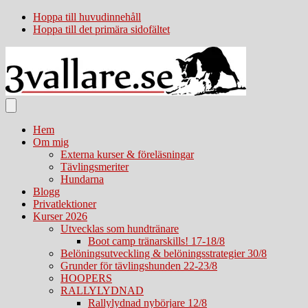
Hoppa till huvudinnehåll
Hoppa till det primära sidofältet
Hem
Om mig
Externa kurser & föreläsningar
Tävlingsmeriter
Hundarna
Blogg
Privatlektioner
Kurser 2026
Utvecklas som hundtränare
Boot camp tränarskills! 17-18/8
Belöningsutveckling & belöningsstrategier 30/8
Grunder för tävlingshunden 22-23/8
HOOPERS
RALLYLYDNAD
Rallylydnad nybörjare 12/8