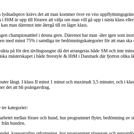
å lydnadsprov krävs det att man kommer över en viss uppflyttningsgräns 
 HtM är upp till föraren att välja om man vill gå upp i nästa klass eller f
 kan man däremot inte återgå till en lägre klass.
n ingen championattitel i denna gren. Däremot har man -åter igen som i
lassen med minst 75% i samtliga tre bedömningskategorier för att man ska 
sikta på för den tävlingssugne då det arrangeras både SM och inte minst
iska mästerskapet i både freestyle & HtM i Danmark där fjorton olika 
ter långt. I klass II minst 1 minut och maximalt 3,5 minuter, och i kla
er det att bli poängavdrag.
tre kategorier:
rbetet mellan förare och hund, hur programmet flyter, bedömning av sig
n från hunden.
randet, koreografins utformning, hur programmet planerats och genomförts