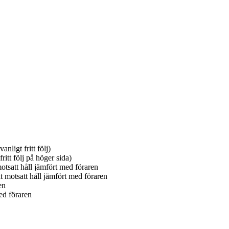
nligt fritt följ)
itt följ på höger sida)
otsatt håll jämfört med föraren
t motsatt håll jämfört med föraren
en
ed föraren