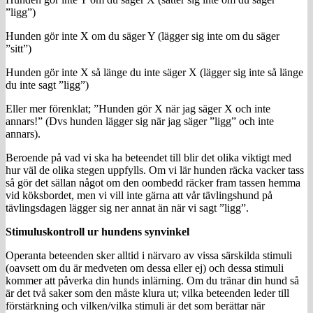
”ligg”)
Hunden gör inte X om du säger Y (lägger sig inte om du säger
”sitt”)
Hunden gör inte X så länge du inte säger X (lägger sig inte så länge
du inte sagt ”ligg”)
Eller mer förenklat; ”Hunden gör X när jag säger X och inte
annars!” (Dvs hunden lägger sig när jag säger ”ligg” och inte
annars).
Beroende på vad vi ska ha beteendet till blir det olika viktigt med
hur väl de olika stegen uppfylls. Om vi lär hunden räcka vacker tass
så gör det sällan något om den oombedd räcker fram tassen hemma
vid köksbordet, men vi vill inte gärna att vår tävlingshund på
tävlingsdagen lägger sig ner annat än när vi sagt ”ligg”.
Stimuluskontroll ur hundens synvinkel
Operanta beteenden sker alltid i närvaro av vissa särskilda stimuli
(oavsett om du är medveten om dessa eller ej) och dessa stimuli
kommer att påverka din hunds inlärning. Om du tränar din hund så
är det två saker som den måste klura ut; vilka beteenden leder till
förstärkning och vilken/vilka stimuli är det som berättar när