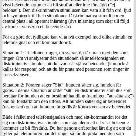
visst beteende kommer att bli straffat eller inte förstärkt (”ej
belönat”). Den diskriminativa stimulusen kan vara allt från ord, ljud
och synintryck till hela situationer. Diskriminativa stimuli har en
central plats i all operant inlärning (dvs inlärning som sker till följd
av konsekvenserna ett beteende får).
För att göra det tydligare kan vi ta två exempel med olika stimuli, en
telefonsignal och ett kommandoord:
Situation 1: Telefonen ringer, du svarar, du får prata med den som
ringer. Om vi analyserar den situationen så är telefonsignalen en
diskriminativ stimulus, att du svarar är själva beteendet (kan också
kallas för respons) och att du får prata med personen som ringer är
konsekvensen.
Situation 2: Föraren säger ”Sitt”, hunden sätter sig, hunden får
godis. I denna situation är ordet ”sitt” en diskriminativ stimulus som
berättar för hunden att en bestämd handling (nämligen ”att sätta sig”)
kan bli förstärkt om den utförs. Att hunden sätter sig är beteendet
(responsen) och att hunden får godis är konsekvensen av beteendet.
Både i fallet med telefonsignalen och med sitt-kommandot rör det
sig om diskriminativa stimulus som signalerar att ett visst beteende
kommer att bli förstärkt. Du har genom erfarenhet lärt dig att om du
lyfter på telefonluren när det ringer så får du prata med den som