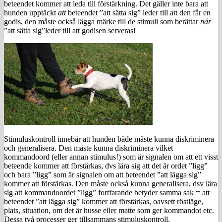
beteendet kommer att leda till förstärkning. Det gäller inte bara att
hunden upptäckt
att
beteendet ”att sätta sig” leder till att den får en
godis, den måste också lägga märke till de stimuli som berättar
när
”att sätta sig”leder till att godisen serveras!
Stimuluskontroll innebär att hunden både måste kunna diskriminera
och generalisera. Den måste kunna diskriminera vilket
kommandoord (eller annan stimulus!) som är signalen om att ett visst
beteende kommer att förstärkas, dvs lära sig att det är ordet ”ligg”
och bara ”ligg” som är signalen om att beteendet ”att lägga sig”
kommer att förstärkas. Den måste också kunna generalisera, dsv lära
sig att kommandoordet ”ligg” fortfarande betyder samma sak = att
beteendet ”att lägga sig” kommer att förstärkas, oavsett röstläge,
plats, situation, om det är husse eller matte som ger kommandot etc.
Dessa två processer ger tillsammans stimuluskontroll.