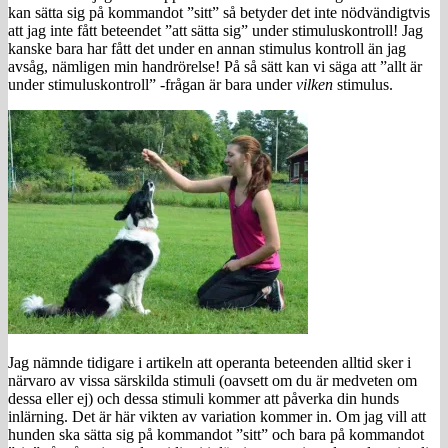
kan sätta sig på kommandot ”sitt” så betyder det inte nödvändigtvis
att jag inte fått beteendet ”att sätta sig” under stimuluskontroll! Jag
kanske bara har fått det under en annan stimulus kontroll än jag
avsåg, nämligen min handrörelse! På så sätt kan vi säga att ”allt är
under stimuluskontroll” -frågan är bara under
vilken
stimulus.
Jag nämnde tidigare i artikeln att operanta beteenden alltid sker i
närvaro av vissa särskilda stimuli (oavsett om du är medveten om
dessa eller ej) och dessa stimuli kommer att påverka din hunds
inlärning. Det är här vikten av variation kommer in. Om jag vill att
hunden ska sätta sig på kommandot ”sitt” och bara på kommandot