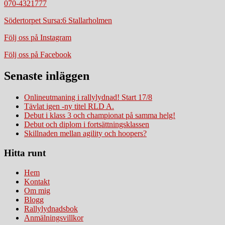
070-4321777
Södertorpet Sursa:6 Stallarholmen
Följ oss på Instagram
Följ oss på Facebook
Senaste inläggen
Onlineutmaning i rallylydnad! Start 17/8
Tävlat igen -ny titel RLD A.
Debut i klass 3 och championat på samma helg!
Debut och diplom i fortsättningsklassen
Skillnaden mellan agility och hoopers?
Hitta runt
Hem
Kontakt
Om mig
Blogg
Rallylydnadsbok
Anmälningsvillkor