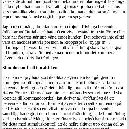
variera de stimuli min position innebär under inlärningen! Lösningen
på benlyftet hade kunnat var att jag försökt jobba med att se hans
tass från olika vinklar så min position kunnat ändras så smått mellan
repetitionerna, kanske tagit hjälp av en spegel etc.
Jag har sett många hundar som kan erbjuda frivilliga beteenden
(olika grundfärdigheter) bara på ett visst avstånd från sin förare eller
bara när föraren står upp vänd emot hunden. Det behöver inte alltid
vara en nackdel att vår position & kroppsspråk ”byggs in” i
inlärningen ( i vissa fall vill vi ju att vår hållning ska vara en signal
till hunden), bara vi är medvetna om det och hur det kommer att
påverka den fortsatta träningen.
Stimuluskontroll i praktiken
Här nämner jag bara kort de olika stegen man kan gå igenom i
träningen för att uppnå stimuluskontroll. Först behöver vi få fram
beteendet frivilligt och få det tillräckligt bra i sitt utförande (minska
risken för att vi får med variationer i utförandet som vi inte vill ska
kopplas till kommandoordet), jag skriver
tillräckligt bra
då ett
beteende alltid är fortsatt formbart även efter vi satt kommando på
det! Hade det varit så enkelt att processen att döpa beteenden
samtidigt hade gjort dem immuna mot förändring, hade hundträning
varit en barnlek! Många klickertränare tycks också ha så stor respekt
för detta med stimuluskontroll att de hellre skjuter upp denna del av