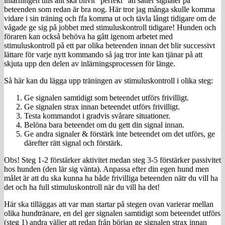
inlärningen tills allt ska blivit ”perfekt” än sätter signaler på
beteenden som redan är bra nog. Här tror jag många skulle komma
vidare i sin träning och ffa komma ut och tävla långt tidigare om de
vågade ge sig på jobbet med stimuluskontroll tidigare! Hunden och
föraren kan också behöva ha gått igenom arbetet med
stimuluskontroll på ett par olika beteenden innan det blir successivt
lättare för varje nytt kommando så jag tror inte kan tjänar på att
skjuta upp den delen av inlärningsprocessen för länge.
Så här kan du lägga upp träningen av stimuluskontroll i olika steg:
Ge signalen samtidigt som beteendet utförs frivilligt.
Ge signalen strax innan beteendet utförs frivilligt.
Testa kommandot i gradvis svårare situationer.
Belöna bara beteendet om du gett din signal innan.
Ge andra signaler & förstärk inte beteendet om det utförs, ge
därefter rätt signal och förstärk.
Obs! Steg 1-2 förstärker aktivitet medan steg 3-5 förstärker passivitet
hos hunden (den lär sig vänta). Anpassa efter din egen hund men
målet är att du ska kunna ha både frivilliga beteenden nätr du vill ha
det och ha full stimuluskontroll när du vill ha det!
Här ska tilläggas att var man startar på stegen ovan varierar mellan
olika hundtränare, en del ger signalen samtidigt som beteendet utförs
(steg 1) andra väljer att redan från början ge signalen strax innan