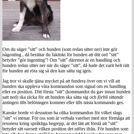
Om du säger ”sitt” och hunden (som redan sitter ner) inte gör
någonting , då berättar du faktiskt för hunden att ditt ord ”sitt”
betyder ”gör ingenting”! Om ”sitt” däremot är en handling och
hunden redan sitter ner när du säger ”sitt”, då hade det varit helt rätt
för hunden att röra sig så den kan sätta sig igen.
Jag tror vi skulle tjäna mycket på att fundera över om vi vill att
hunden ska uppleva våra kommandon som signal om en handling
eller en position. Ditt första ”sitt” (kommandot du gav innan hunden
satt ned) ska räcka för att hunden ska sätta sig och
förbli sittande
antingen tills belöningen kommer eller tills nästa kommando ges.
Kanske borde vi dessutom ha olika kommandon för vilket slags
”sitt” vi menar. För oss som är verbala varelser med stor förmåga att
resonera kring språkliga begrepp, är det lätt att förstå att ”sitt”
betyder sitt oavsett vilken position det utförs ifrån. För hunden som