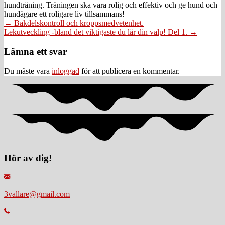
hundträning. Träningen ska vara rolig och effektiv och ge hund och
hundägare ett roligare liv tillsammans!
Posts
← Bakdelskontroll och kroppsmedvetenhet.
Lekutveckling -bland det viktigaste du lär din valp! Del 1. →
navigation
Läsarkommentarer
Lämna ett svar
Du måste vara
inloggad
för att publicera en kommentar.
Hör av dig!
3vallare@gmail.com