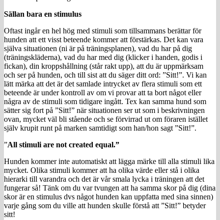
Sällan bara en stimulus
Oftast ingår en hel hög med stimuli som tillsammans berättar för
hunden att ett visst beteende kommer att förstärkas. Det kan vara
själva situationen (ni är på träningsplanen), vad du har på dig
(träningskläderna), vad du har med dig (klicker i handen, godis i
fickan), din kroppshållning (står rakt upp), att du är uppmärksam
och ser på hunden, och till sist att du säger ditt ord: ”Sitt!”. Vi kan
lätt märka att det är det samlade intrycket av flera stimuli som ett
beteende är under kontroll av om vi provar att ta bort något eller
några av de stimuli som tidigare ingått. Tex kan samma hund som
sätter sig fort på ”Sitt!” när situationen ser ut som i beskrivningen
ovan, mycket väl bli stående och se förvirrad ut om föraren istället
själv krupit runt på marken samtidigt som han/hon sagt ”Sitt!”.
”
All stimuli are not created equal.”
Hunden kommer inte automatiskt att lägga märke till alla stimuli lika
mycket. Olika stimuli kommer att ha olika värde eller stå i olika
hierarki till varandra och det är vår smala lycka i träningen att det
fungerar så! Tänk om du var tvungen att ha samma skor på dig (dina
skor är en stimulus dvs något hunden kan uppfatta med sina sinnen)
varje gång som du ville att hunden skulle förstå att ”Sitt!” betyder
sitt!