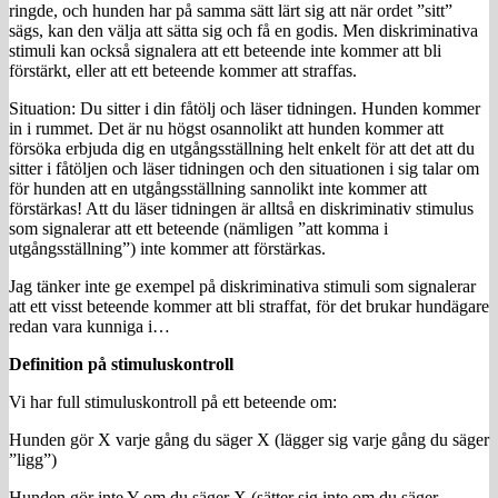
ringde, och hunden har på samma sätt lärt sig att när ordet ”sitt”
sägs, kan den välja att sätta sig och få en godis. Men diskriminativa
stimuli kan också signalera att ett beteende inte kommer att bli
förstärkt, eller att ett beteende kommer att straffas.
Situation: Du sitter i din fåtölj och läser tidningen. Hunden kommer
in i rummet. Det är nu högst osannolikt att hunden kommer att
försöka erbjuda dig en utgångsställning helt enkelt för att det att du
sitter i fåtöljen och läser tidningen och den situationen i sig talar om
för hunden att en utgångsställning sannolikt inte kommer att
förstärkas! Att du läser tidningen är alltså en diskriminativ stimulus
som signalerar att ett beteende (nämligen ”att komma i
utgångsställning”) inte kommer att förstärkas.
Jag tänker inte ge exempel på diskriminativa stimuli som signalerar
att ett visst beteende kommer att bli straffat, för det brukar hundägare
redan vara kunniga i…
Definition på stimuluskontroll
Vi har full stimuluskontroll på ett beteende om:
Hunden gör X varje gång du säger X (lägger sig varje gång du säger
”ligg”)
Hunden gör inte Y om du säger X (sätter sig inte om du säger