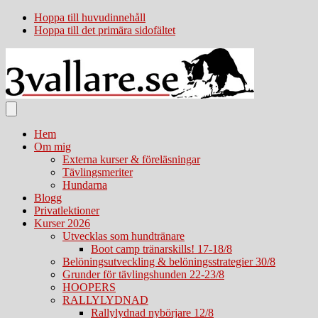
Hoppa till huvudinnehåll
Hoppa till det primära sidofältet
Hem
Om mig
Externa kurser & föreläsningar
Tävlingsmeriter
Hundarna
Blogg
Privatlektioner
Kurser 2026
Utvecklas som hundtränare
Boot camp tränarskills! 17-18/8
Belöningsutveckling & belöningsstrategier 30/8
Grunder för tävlingshunden 22-23/8
HOOPERS
RALLYLYDNAD
Rallylydnad nybörjare 12/8