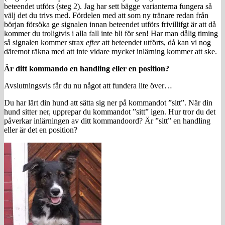
beteendet utförs (steg 2). Jag har sett bägge varianterna fungera så
välj det du trivs med. Fördelen med att som ny tränare redan från
början försöka ge signalen innan beteendet utförs frivillifgt är att då
kommer du troligtvis i alla fall inte bli för sen! Har man dålig timing
så signalen kommer strax
efter
att beteendet utförts, då kan vi nog
däremot räkna med att inte vidare mycket inlärning kommer att ske.
Är ditt kommando en handling eller en position?
Avslutningsvis får du nu något att fundera lite över…
Du har lärt din hund att sätta sig ner på kommandot ”sitt”. När din
hund sitter ner, upprepar du kommandot ”sitt” igen. Hur tror du det
påverkar inlärningen av ditt kommandoord? Är ”sitt” en handling
eller är det en position?