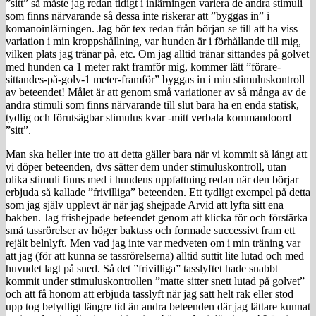
”sitt” så måste jag redan tidigt i inlärningen variera de andra stimuli
som finns närvarande så dessa inte riskerar att ”byggas in” i
komanoinlärningen. Jag bör tex redan från början se till att ha viss
variation i min kroppshållning, var hunden är i förhållande till mig,
vilken plats jag tränar på, etc. Om jag alltid tränar sittandes på golvet
med hunden ca 1 meter rakt framför mig, kommer lätt ”förare-
sittandes-på-golv-1 meter-framför” byggas in i min stimuluskontroll
av beteendet! Målet är att genom små variationer av så många av de
andra stimuli som finns närvarande till slut bara ha en enda statisk,
tydlig och förutsägbar stimulus kvar -mitt verbala kommandoord
”sitt”.
Man ska heller inte tro att detta gäller bara när vi kommit så långt att
vi döper beteenden, dvs sätter dem under stimuluskontroll, utan
olika stimuli finns med i hundens uppfattning redan när den börjar
erbjuda så kallade ”frivilliga” beteenden. Ett tydligt exempel på detta
som jag själv upplevt är när jag shejpade Arvid att lyfta sitt ena
bakben. Jag frishejpade beteendet genom att klicka för och förstärka
små tassrörelser av höger baktass och formade successivt fram ett
rejält belnlyft. Men vad jag inte var medveten om i min träning var
att jag (för att kunna se tassrörelserna) alltid suttit lite lutad och med
huvudet lagt på sned. Så det ”frivilliga” tasslyftet hade snabbt
kommit under stimuluskontrollen ”matte sitter snett lutad på golvet”
och att få honom att erbjuda tasslyft när jag satt helt rak eller stod
upp tog betydligt längre tid än andra beteenden där jag lättare kunnat