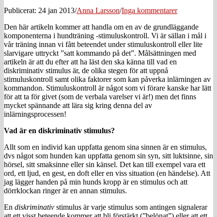
Publicerat: 24 jan 2013
/
Anna Larsson
/
Inga kommentarer
Den här artikeln kommer att handla om en av de grundläggande
komponenterna i hundträning -stimuluskontroll. Vi är sällan i mål i
vår träning innan vi fått beteendet under stimuluskontroll eller lite
slarvigare uttryckt ”satt kommando på det”. Målsättningen med
artikeln är att du efter att ha läst den ska känna till vad en
diskriminativ stimulus är, de olika stegen för att uppnå
stimuluskontroll samt olika faktorer som kan påverka inlärningen av
kommandon. Stimuluskontroll är något som vi förare kanske har lätt
för att ta för givet (som de verbala varelser vi är!) men det finns
mycket spännande att lära sig kring denna del av
inlärningsprocessen!
Vad är en diskriminativ stimulus?
Allt som en individ kan uppfatta genom sina sinnen är en stimulus,
dvs något som hunden kan uppfatta genom sin syn, sitt luktsinne, sin
hörsel, sitt smaksinne eller sin känsel. Det kan till exempel vara ett
ord, ett ljud, en gest, en doft eller en viss situation (en händelse). Att
jag lägger handen på min hunds kropp är en stimulus och att
dörrklockan ringer är en annan stimulus.
En
diskriminativ
stimulus är varje stimulus som antingen signalerar
att ett visst beteende kommer att bli förstärkt (”belönat”) eller att ett