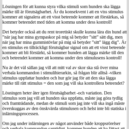
Lösningen för att kunna styra vilka stimuli som hunden ska lägga
märke till är förutsägbarhet. Är du konsekvent i att en viss stimulus
kommer att signalera att ett visst beteende kommer att förstärkas, så
kommer beteendet med tiden att komma under dess kontroll!
Det betyder också att du rent teoretiskt skulle kunna lära din hund att
”när jag har mina gympaskor på mig så betyder ”sitt” sätt dig, men
när jag har mina gummistövlar på mig så betyder ”sitt” lägg dig”. Är
en stimulus en tillräckligt förutsägbar signal om att ett visst beteende
kommer att bli förstärkt, så kommer hunden att lägga märke till den
och beteendet kommer att komma under den stimulusens kontroll!
Nu är det väl sällan jag vill att mitt val av skor ska stå över mina
verbala kommandon i stimulihierarkin, så frågan blir alltså -vilken
stimulus uppfattar hunden och hur gör jag för att den ska lägga
märke till rätt stimulus = den som jag vill ska kontrollera beteendet?
Lösningen heter åter igen förutsägbarhet -och variation. Den
stimulus som jag vill att hunden ska uppfatta, måste jag göra tydlig
och framträdande, medan de stimuli som jag inte vill ska ingå måste
överskuggas av den önskvärda stimulusen och helst inte bli statiska i
inlärningsprocessen.
Om jag under inlärningen av något använder både kroppsrörelser
och verbala kommandon samtidigt, kommer hunden att ha lättast att