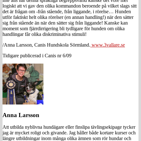
inte alls har denna språkliga begreppsvärld kanske det vore mer
logiskt att vi gav den olika kommandon beroende på vilket slags sitt
det är frågan om -från stående, från liggande, i rörelse… Hunden
utför faktiskt helt olika rörelser (en annan handling!) när den sätter
sig från stående än när den sätter sig från liggande! Kanske kan
moment som fjärrdirrigering bli tydligare för hunden om olika
handlingar får olika diskriminativa stimuli!
/Anna Larsson, Canis Hundskola Sörmland.
www.3vallare.se
Tidigare publicerad i Canis nr 6/09
Anna Larsson
Att utbilda nyblivna hundägare eller finslipa tävlingsekipage tycker
jag är mycket roligt och givande. Jag håller både kortare kurser och
längre utbildningar inom många olika ämnen som rör hundar och