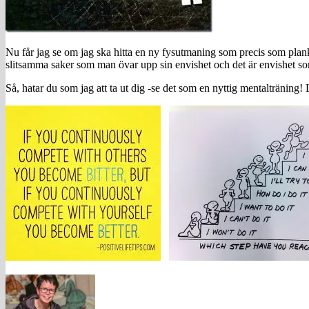
Nu får jag se om jag ska hitta en ny fysutmaning som precis som planka
slitsamma saker som man övar upp sin envishet och det är envishet s
Så, hatar du som jag att ta ut dig -se det som en nyttig mentalträning! L