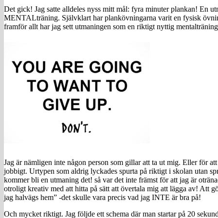
Det gick! Jag satte alldeles nyss mitt mål: fyra minuter plankan! En ut
MENTALträning. Självklart har plankövningarna varit en fysisk övning
framför allt har jag sett utmaningen som en riktigt nyttig mentalträning
Jag är nämligen inte någon person som gillar att ta ut mig. Eller för att 
jobbigt. Urtypen som aldrig lyckades spurta på riktigt i skolan utan sp
kommer bli en utmaning det! så var det inte främst för att jag är otränad
otroligt kreativ med att hitta på sätt att övertala mig att lägga av! Att 
jag halvägs hem” -det skulle vara precis vad jag INTE är bra på!
Och mycket riktigt. Jag följde ett schema där man startar på 20 sekun