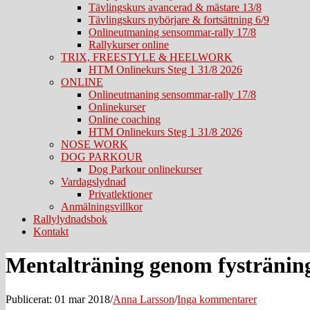
Tävlingskurs avancerad & mästare 13/8
Tävlingskurs nybörjare & fortsättning 6/9
Onlineutmaning sensommar-rally 17/8
Rallykurser online
TRIX, FREESTYLE & HEELWORK
HTM Onlinekurs Steg 1 31/8 2026
ONLINE
Onlineutmaning sensommar-rally 17/8
Onlinekurser
Online coaching
HTM Onlinekurs Steg 1 31/8 2026
NOSE WORK
DOG PARKOUR
Dog Parkour onlinekurser
Vardagslydnad
Privatlektioner
Anmälningsvillkor
Rallylydnadsbok
Kontakt
Mentalträning genom fystränin
Publicerat: 01 mar 2018
/
Anna Larsson
/
Inga kommentarer