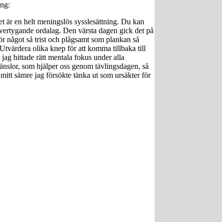
ång:
t är en helt meningslös sysslesättning. Du kan
övertygande ordalag. Den värsta dagen gick det på
ör något så trist och plågsamt som plankan så
 Utvärdera olika knep för att komma tillbaka till
 jag hittade rätt mentala fokus under alla
känslor, som hjälper oss genom tävlingsdagen, så
 mitt sämre jag försökte tänka ut som ursäkter för