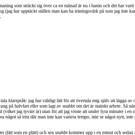
maning som sträckt sig över ca en månad är nu i hamn och det har varit e
 (jag har upptäckt ställen man kan ha träningsvärk på som jag inte ka
.
tala klarspråk: jag har väldigt lätt för att övertala mig själv att lägga av 
rang på halvfart eller som lagt av snabbt om det är statiskt arbete. Så 
 (vilket jag tyvärr är) utan för att jag visste att under fyra minuter i en
göra något så trist där man inte kan variera tempo, inte se något nytt, inte
der (lätt som en plätt) och sen snabbt kommer upp i en minut och sedan