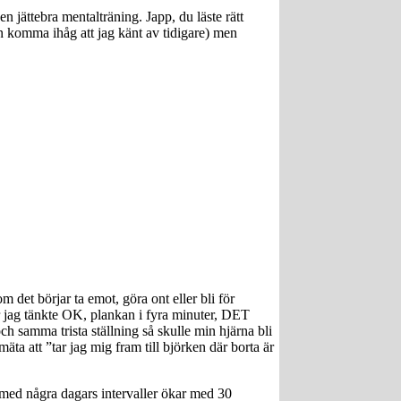
n jättebra mentalträning. Japp, du läste rätt
n komma ihåg att jag känt av tidigare) men
om det börjar ta emot, göra ont eller bli för
när jag tänkte OK, plankan i fyra minuter, DET
 och samma trista ställning så skulle min hjärna bli
 mäta att ”tar jag mig fram till björken där borta är
 med några dagars intervaller ökar med 30