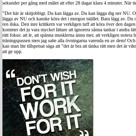
sekunder per gång med målet att efter 28 dagar klara 4 minuter. När t
”Det här är skitjobbigt. Du kan lägga av. Du kan lägga dig ner NU. Om
lägga av NU och kanske köra det i morgon istället. Bara lägg av. Du o
ren ilska. Den inre kritikern var verkligen tuff att köra över den da
kommer det ju vara mycket lättare att ignorera sånna tankar i andra lätt
rätt fokus: att le, att spänna musklerna ännu mer, att verkligen notera 
träningspassen men jag satte alla övningarna varenda en av dem! Och p
kan man lite tillspetsat säga att ”det är bra att tänka rätt men det är
att ge upp.