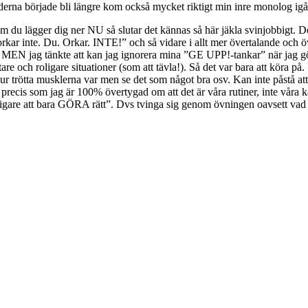
iderna började bli längre kom också mycket riktigt min inre monolog ig
 du lägger dig ner NU så slutar det kännas så här jäkla svinjobbigt. De
rkar inte. Du. Orkar. INTE!” och så vidare i allt mer övertalande och 
gen MEN jag tänkte att kan jag ignorera mina ”GE UPP!-tankar” när jag g
are och roligare situationer (som att tävla!). Så det var bara att köra på.
hur trötta musklerna var men se det som något bra osv. Kan inte påstå att
recis som jag är 100% övertygad om att det är våra rutiner, inte våra 
 viktigare att bara GÖRA rätt”. Dvs tvinga sig genom övningen oavsett vad