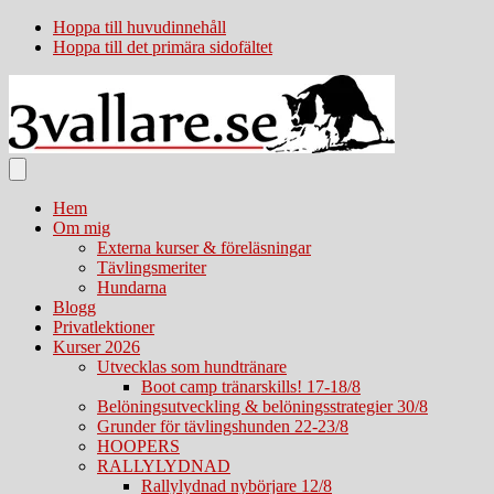
Hoppa till huvudinnehåll
Hoppa till det primära sidofältet
Hem
Om mig
Externa kurser & föreläsningar
Tävlingsmeriter
Hundarna
Blogg
Privatlektioner
Kurser 2026
Utvecklas som hundtränare
Boot camp tränarskills! 17-18/8
Belöningsutveckling & belöningsstrategier 30/8
Grunder för tävlingshunden 22-23/8
HOOPERS
RALLYLYDNAD
Rallylydnad nybörjare 12/8