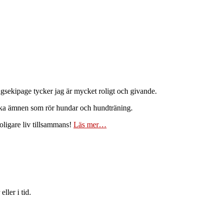
ingsekipage tycker jag är mycket roligt och givande.
lika ämnen som rör hundar och hundträning.
oligare liv tillsammans!
Läs mer…
ller i tid.