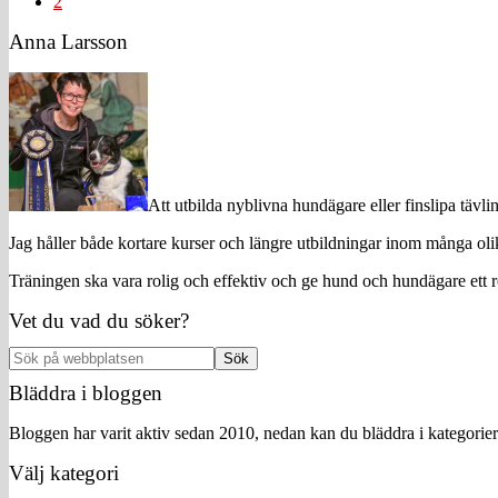
Sida
2
Primärt
Anna Larsson
sidofält
Att utbilda nyblivna hundägare eller finslipa tävl
Jag håller både kortare kurser och längre utbildningar inom många o
Träningen ska vara rolig och effektiv och ge hund och hundägare ett r
Vet du vad du söker?
Sök
på
Bläddra i bloggen
webbplatsen
Bloggen har varit aktiv sedan 2010, nedan kan du bläddra i kategorier e
Välj kategori