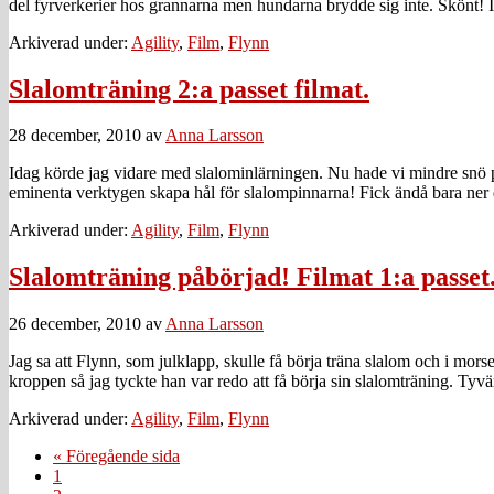
del fyrverkerier hos grannarna men hundarna brydde sig inte. Skönt! I
Arkiverad under:
Agility
,
Film
,
Flynn
Slalomträning 2:a passet filmat.
28 december, 2010
av
Anna Larsson
Idag körde jag vidare med slalominlärningen. Nu hade vi mindre snö p
eminenta verktygen skapa hål för slalompinnarna! Fick ändå bara ner 
Arkiverad under:
Agility
,
Film
,
Flynn
Slalomträning påbörjad! Filmat 1:a passet
26 december, 2010
av
Anna Larsson
Jag sa att Flynn, som julklapp, skulle få börja träna slalom och i mors
kroppen så jag tyckte han var redo att få börja sin slalomträning. Ty
Arkiverad under:
Agility
,
Film
,
Flynn
Go
«
Föregående sida
Sida
to
1