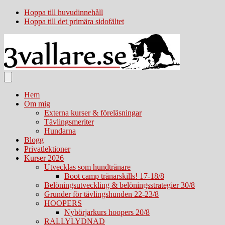
Hoppa till huvudinnehåll
Hoppa till det primära sidofältet
Hem
Om mig
Externa kurser & föreläsningar
Tävlingsmeriter
Hundarna
Blogg
Privatlektioner
Kurser 2026
Utvecklas som hundtränare
Boot camp tränarskills! 17-18/8
Belöningsutveckling & belöningsstrategier 30/8
Grunder för tävlingshunden 22-23/8
HOOPERS
Nybörjarkurs hoopers 20/8
RALLYLYDNAD