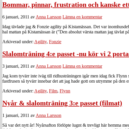
Bommar, pinnar, frustration och kanske ett
6 januari, 2011
av
Anna Larsson
Lämna en kommentar
Idag tävlade jag & Fonzie agility på Kistamässan. Det var inomhusdebu
hal mattan på Kistamässan är (”Den absolut värsta mattan jag tävlat på
Arkiverad under:
Agility
,
Fonzie
Slalomträning 4:e passet -nu kör vi 2 porta
3 januari, 2011
av
Anna Larsson
Lämna en kommentar
Jag kom tyvärr inte iväg till ridhusträningen igår men idag fick Flynn 
fastfrusen så tyvärr innebar det att jag hade gott om utrymme på den 
Arkiverad under:
Agility
,
Film
,
Flynn
Nyår & slalomträning 3:e passet (filmat)
1 januari, 2011
av
Anna Larsson
Så var det nytt år! Nyårsafton förlöpte lugnt & trevligt här hemma med 