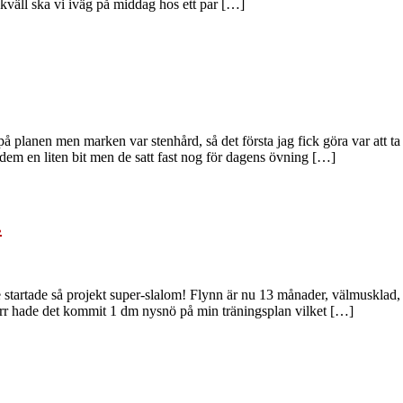
kväll ska vi iväg på middag hos ett par […]
å planen men marken var stenhård, så det första jag fick göra var att
dem en liten bit men de satt fast nog för dagens övning […]
.
e startade så projekt super-slalom! Flynn är nu 13 månader, välmusklad, 
värr hade det kommit 1 dm nysnö på min träningsplan vilket […]