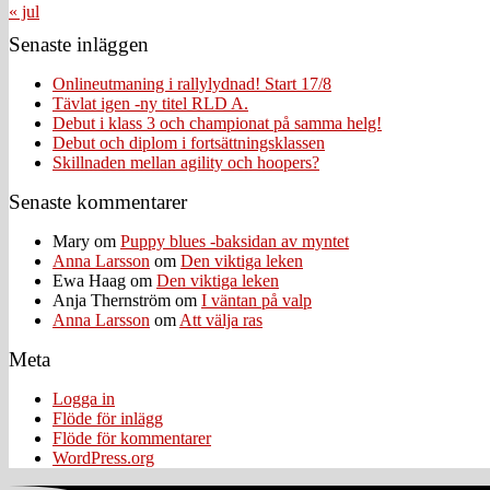
« jul
Senaste inläggen
Onlineutmaning i rallylydnad! Start 17/8
Tävlat igen -ny titel RLD A.
Debut i klass 3 och championat på samma helg!
Debut och diplom i fortsättningsklassen
Skillnaden mellan agility och hoopers?
Senaste kommentarer
Mary
om
Puppy blues -baksidan av myntet
Anna Larsson
om
Den viktiga leken
Ewa Haag
om
Den viktiga leken
Anja Thernström
om
I väntan på valp
Anna Larsson
om
Att välja ras
Meta
Logga in
Flöde för inlägg
Flöde för kommentarer
WordPress.org