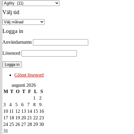
Välj
kategori
Välj tid
Välj
tid
Logga in
Användarnamn
Lösenord
Glömt lösenord
augusti 2026
M
T
O
T
F
L
S
1
2
3
4
5
6
7
8
9
10
11
12
13
14
15
16
17
18
19
20
21
22
23
24
25
26
27
28
29
30
31