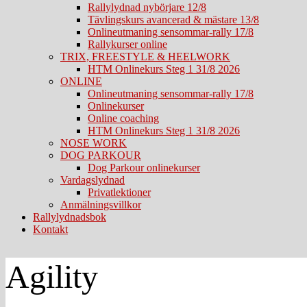
Rallylydnad nybörjare 12/8
Tävlingskurs avancerad & mästare 13/8
Onlineutmaning sensommar-rally 17/8
Rallykurser online
TRIX, FREESTYLE & HEELWORK
HTM Onlinekurs Steg 1 31/8 2026
ONLINE
Onlineutmaning sensommar-rally 17/8
Onlinekurser
Online coaching
HTM Onlinekurs Steg 1 31/8 2026
NOSE WORK
DOG PARKOUR
Dog Parkour onlinekurser
Vardagslydnad
Privatlektioner
Anmälningsvillkor
Rallylydnadsbok
Kontakt
Agility