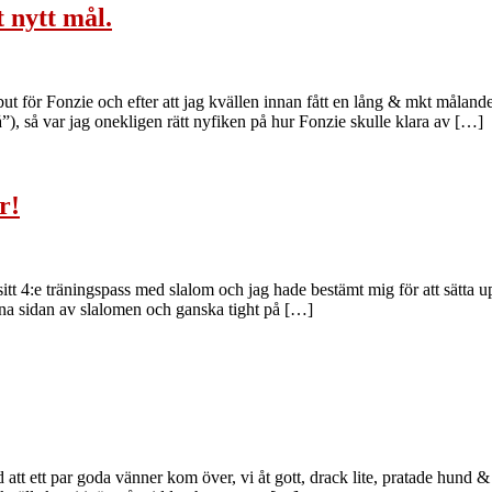
 nytt mål.
t för Fonzie och efter att jag kvällen innan fått en lång & mkt målande
”), så var jag onekligen rätt nyfiken på hur Fonzie skulle klara av […]
r!
sitt 4:e träningspass med slalom och jag hade bestämt mig för att sätta u
ena sidan av slalomen och ganska tight på […]
att ett par goda vänner kom över, vi åt gott, drack lite, pratade hund &