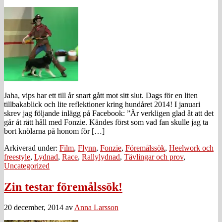
Jaha, vips har ett till år snart gått mot sitt slut. Dags för en liten
tillbakablick och lite reflektioner kring hundåret 2014! I januari
skrev jag följande inlägg på Facebook: ”Är verkligen glad åt att det
går åt rätt håll med Fonzie. Kändes först som vad fan skulle jag ta
bort knölarna på honom för […]
Arkiverad under:
Film
,
Flynn
,
Fonzie
,
Föremålssök
,
Heelwork och
freestyle
,
Lydnad
,
Race
,
Rallylydnad
,
Tävlingar och prov
,
Uncategorized
Zin testar föremålssök!
20 december, 2014
av
Anna Larsson