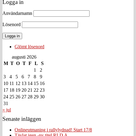
Logga in
Användarnamn
Lösenord
Glömt lösenord
augusti 2026
M
T
O
T
F
L
S
1
2
3
4
5
6
7
8
9
10
11
12
13
14
15
16
17
18
19
20
21
22
23
24
25
26
27
28
29
30
31
« jul
Senaste inläggen
Onlineutmaning i rallylydnad! Start 17/8
Tävlat igen -ny titel RLD A.