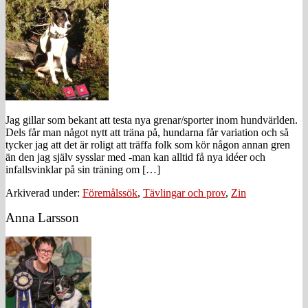
Jag gillar som bekant att testa nya grenar/sporter inom hundvärlden.
Dels får man något nytt att träna på, hundarna får variation och så
tycker jag att det är roligt att träffa folk som kör någon annan gren
än den jag själv sysslar med -man kan alltid få nya idéer och
infallsvinklar på sin träning om […]
Arkiverad under:
Föremålssök
,
Tävlingar och prov
,
Zin
Primärt
Anna Larsson
sidofält