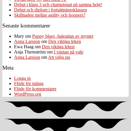
Debut i klass 3 och championat på samma helg!
Debut och diplom i fortsättningsklassen
Skillnaden mellan agility och hoopers?
Senaste kommentarer
Mary
om
Puppy blues -baksidan av myntet
Anna Larsson
om
Den viktiga leken
Ewa Haag
om
Den viktiga leken
Anja Thernström
om
I väntan på valp
Anna Larsson
om
Att välja ras
Meta
Logga in
Flöde för inlägg
Flöde för kommentarer
WordPress.org