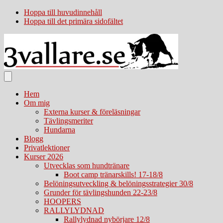
Hoppa till huvudinnehåll
Hoppa till det primära sidofältet
Hem
Om mig
Externa kurser & föreläsningar
Tävlingsmeriter
Hundarna
Blogg
Privatlektioner
Kurser 2026
Utvecklas som hundtränare
Boot camp tränarskills! 17-18/8
Belöningsutveckling & belöningsstrategier 30/8
Grunder för tävlingshunden 22-23/8
HOOPERS
RALLYLYDNAD
Rallylydnad nybörjare 12/8