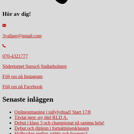
Hör av dig!
3vallare@gmail.com
070-4321777
Södertorpet Sursa:6 Stallarholmen
Följ oss på Instagram
Följ oss på Facebook
Senaste inläggen
Onlineutmaning i rallylydnad! Start 17/8
Tävlat igen -ny titel RLD A.
Debut i klass 3 och championat på samma helg!
Debut och diplom i fortsättningsklassen
Skillnaden mellan agility och hoopers?