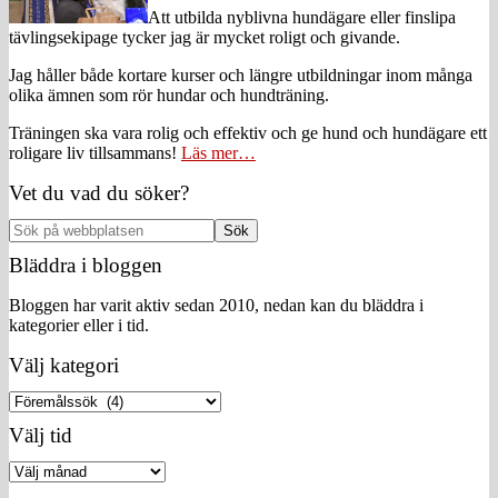
Att utbilda nyblivna hundägare eller finslipa
tävlingsekipage tycker jag är mycket roligt och givande.
Jag håller både kortare kurser och längre utbildningar inom många
olika ämnen som rör hundar och hundträning.
Träningen ska vara rolig och effektiv och ge hund och hundägare ett
roligare liv tillsammans!
Läs mer…
Vet du vad du söker?
Sök
på
Bläddra i bloggen
webbplatsen
Bloggen har varit aktiv sedan 2010, nedan kan du bläddra i
kategorier eller i tid.
Välj kategori
Välj
kategori
Välj tid
Välj
tid