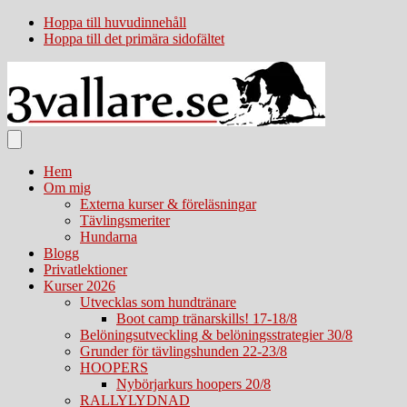
Hoppa till huvudinnehåll
Hoppa till det primära sidofältet
Hem
Om mig
Externa kurser & föreläsningar
Tävlingsmeriter
Hundarna
Blogg
Privatlektioner
Kurser 2026
Utvecklas som hundtränare
Boot camp tränarskills! 17-18/8
Belöningsutveckling & belöningsstrategier 30/8
Grunder för tävlingshunden 22-23/8
HOOPERS
Nybörjarkurs hoopers 20/8
RALLYLYDNAD