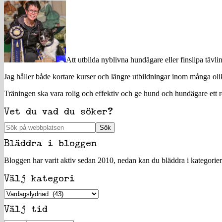
sidofält
Att utbilda nyblivna hundägare eller finslipa tävl
Jag håller både kortare kurser och längre utbildningar inom många o
Träningen ska vara rolig och effektiv och ge hund och hundägare ett r
Vet du vad du söker?
Sök
på
Bläddra i bloggen
webbplatsen
Bloggen har varit aktiv sedan 2010, nedan kan du bläddra i kategorier e
Välj kategori
Välj
kategori
Välj tid