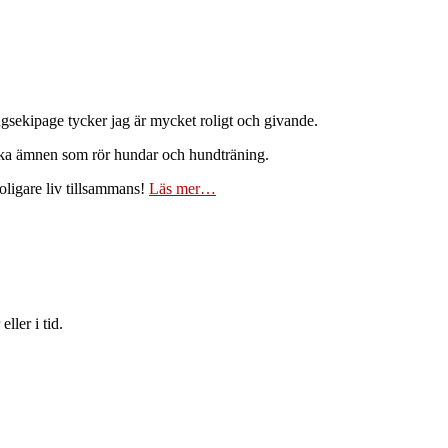
ingsekipage tycker jag är mycket roligt och givande.
lika ämnen som rör hundar och hundträning.
oligare liv tillsammans!
Läs mer…
ller i tid.