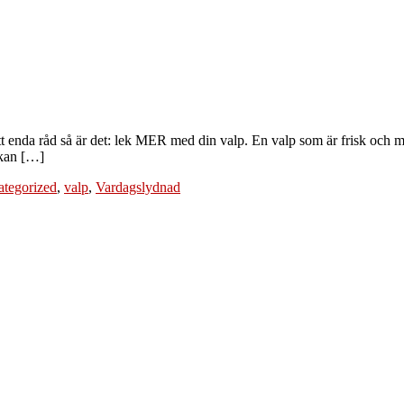
 enda råd så är det: lek MER med din valp. En valp som är frisk och m
 kan […]
tegorized
,
valp
,
Vardagslydnad