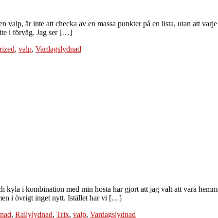
n valp, är inte att checka av en massa punkter på en lista, utan att varje 
lite i förväg. Jag ser […]
rized
,
valp
,
Vardagslydnad
h kyla i kombination med min hosta har gjort att jag valt att vara hemma
n i övrigt inget nytt. Istället har vi […]
nad
,
Rallylydnad
,
Trix
,
valp
,
Vardagslydnad