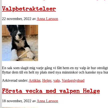
Valpbetraktelser
22 november, 2022
av
Anna Larsson
En sak som slagit mig varje gång vi fått hem en ny valp är hur otrol
flyttar dem till en helt ny plats med nya människor och kanske nya hu
Arkiverad under:
Artiklar
,
Helge
,
valp
,
Vardagslydnad
Första vecka med valpen Helge
18 november, 2022
av
Anna Larsson