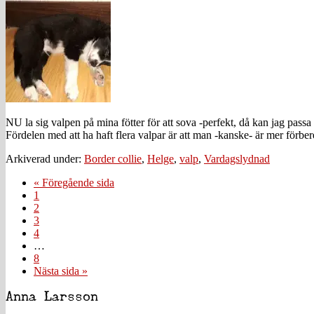
NU la sig valpen på mina fötter för att sova -perfekt, då kan jag passa 
Fördelen med att ha haft flera valpar är att man -kanske- är mer förb
Arkiverad under:
Border collie
,
Helge
,
valp
,
Vardagslydnad
Go
«
Föregående sida
Sida
to
1
Sida
2
Sida
3
Sida
4
Interimistiska
…
sidor
Sida
8
utelämnas
Go
Nästa sida »
to
Primärt
Anna Larsson