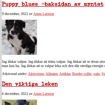
Puppy blues -baksidan av myntet
9 december, 2022
av
Anna Larsson
Jag älskar valpar. Jag älskar att träna valpar. Jag älskar att se deras
man kan ha. Jag älskar att se valpar leka och den där otroliga energin 
Arkiverad under:
Aktivering
,
Allmänt
,
Artiklar
,
Border collie
,
valp
,
Va
Den viktiga leken
6 december, 2022
av
Anna Larsson