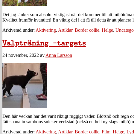
Det jag tänker som absolut viktigast när det kommer till att miljöträna e
Kvalitet framför kvantitet! En viktig del i att få till detta är att planera 
Arkiverad under:
Aktivering
,
Artiklar
,
Border collie
,
Helge
,
Uncatego
Valpträning -targets
24 november, 2022
av
Anna Larsson
Den här veckan har det varit riktigt ruggigt väder. Blötsnö och regn oc
fått spana in sambons snickeriverkstad (också en helt ny slags miljö) me
Arkiverad under:
Aktivering
,
Artiklar
,
Border collie
,
Film
,
Helge
,
Lyd