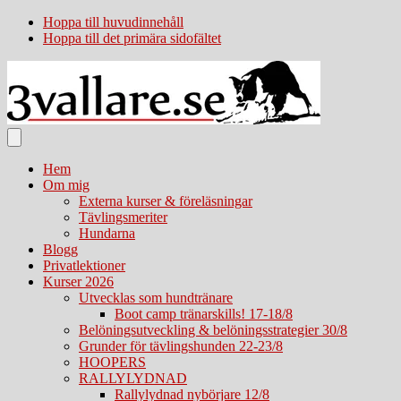
Hoppa till huvudinnehåll
Hoppa till det primära sidofältet
Hem
Om mig
Externa kurser & föreläsningar
Tävlingsmeriter
Hundarna
Blogg
Privatlektioner
Kurser 2026
Utvecklas som hundtränare
Boot camp tränarskills! 17-18/8
Belöningsutveckling & belöningsstrategier 30/8
Grunder för tävlingshunden 22-23/8
HOOPERS
RALLYLYDNAD
Rallylydnad nybörjare 12/8