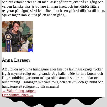
och bra erfarenheter än att man lassar på för mycket på en gång och
valpen kanske vips är tröttare än man insett och just därför lättare
reagerar på något) så vi lekte lite till och sen gick vi tillbaka till bilen.
Själva tågen kan vi titta på en annan gång.
Anna Larsson
Att utbilda nyblivna hundägare eller finslipa tävlingsekipage tycker
jag är mycket roligt och givande. Jag håller både kortare kurser och
längre utbildningar inom många olika ämnen som rör hundar och
hundträning. Träningen ska vara rolig och effektiv och ge hund och
hundägare ett roligare liv tillsammans!
Posts
← Valpträning -targets
Den viktiga leken →
navigation