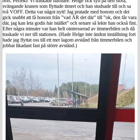
bort. Perfekt! Vi traskade närmare. Helge fick syn på den stora,
svängande kranen som flyttade timret och han studsade till och sa
två VOFF. Detta var något nytt! Jag pratade med honom och det
gick snabbt att få honom från ”vad ÄR det där” till ”ok, den får vara
där, jag kan leta godis här istället” och senare så lekte han också fint.
Efter några minuter var han helt ointresserad av timmerbilen och då
traskade vi ner till stationen. (Hade Helge inte ändrat inställning fort
hade jag flyttat oss till ett mer lagom avstånd från timmerbilen och
jobbat likadant fast på större avstånd.)