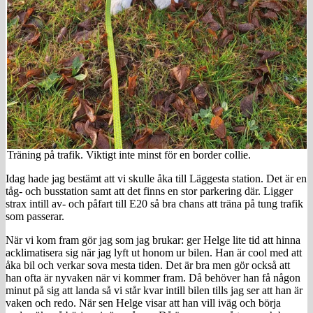
Träning på trafik. Viktigt inte minst för en border collie.
Idag hade jag bestämt att vi skulle åka till Läggesta station. Det är en
tåg- och busstation samt att det finns en stor parkering där. Ligger
strax intill av- och påfart till E20 så bra chans att träna på tung trafik
som passerar.
När vi kom fram gör jag som jag brukar: ger Helge lite tid att hinna
acklimatisera sig när jag lyft ut honom ur bilen. Han är cool med att
åka bil och verkar sova mesta tiden. Det är bra men gör också att
han ofta är nyvaken när vi kommer fram. Då behöver han få någon
minut på sig att landa så vi står kvar intill bilen tills jag ser att han är
vaken och redo. När sen Helge visar att han vill iväg och börja