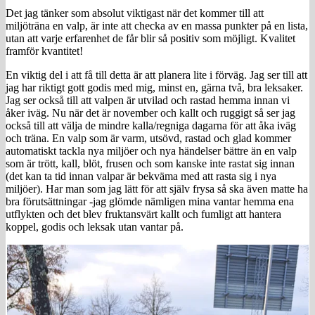
Det jag tänker som absolut viktigast när det kommer till att
miljöträna en valp, är inte att checka av en massa punkter på en lista,
utan att varje erfarenhet de får blir så positiv som möjligt. Kvalitet
framför kvantitet!
En viktig del i att få till detta är att planera lite i förväg. Jag ser till att
jag har riktigt gott godis med mig, minst en, gärna två, bra leksaker.
Jag ser också till att valpen är utvilad och rastad hemma innan vi
åker iväg. Nu när det är november och kallt och ruggigt så ser jag
också till att välja de mindre kalla/regniga dagarna för att åka iväg
och träna. En valp som är varm, utsövd, rastad och glad kommer
automatiskt tackla nya miljöer och nya händelser bättre än en valp
som är trött, kall, blöt, frusen och som kanske inte rastat sig innan
(det kan ta tid innan valpar är bekväma med att rasta sig i nya
miljöer). Har man som jag lätt för att själv frysa så ska även matte ha
bra förutsättningar -jag glömde nämligen mina vantar hemma ena
utflykten och det blev fruktansvärt kallt och fumligt att hantera
koppel, godis och leksak utan vantar på.