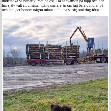
undersöka så börjar vi röra på oss. Då är svansen på topp och han
har själv valt att vi sätter igång snarare än om jag bara dundrar på
och inte ger honom någon minut att hinna se sig omkring först.