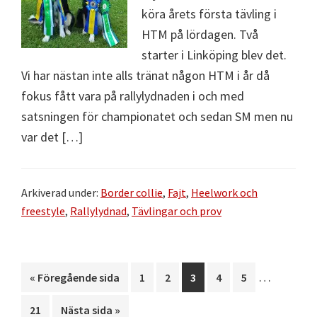
köra årets första tävling i
HTM på lördagen. Två
starter i Linköping blev det.
Vi har nästan inte alls tränat någon HTM i år då
fokus fått vara på rallylydnaden i och med
satsningen för championatet och sedan SM men nu
var det […]
Arkiverad under:
Border collie
,
Fajt
,
Heelwork och
freestyle
,
Rallylydnad
,
Tävlingar och prov
Interimisti
…
Go
Sida
Sida
Sida
Sida
Sida
«
Föregående sida
1
2
3
4
5
sidor
to
Sida
Go
21
Nästa sida »
utelämnas