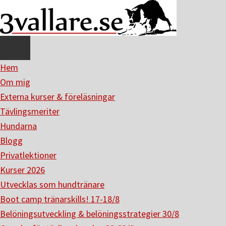
Hoppa
Hoppa
till
till
huvudinnehåll
det
primära
sidofältet
Hem
Om mig
Externa kurser & föreläsningar
Tävlingsmeriter
Hundarna
Blogg
Privatlektioner
Kurser 2026
Utvecklas som hundtränare
Boot camp tränarskills! 17-18/8
Belöningsutveckling & belöningsstrategier 30/8