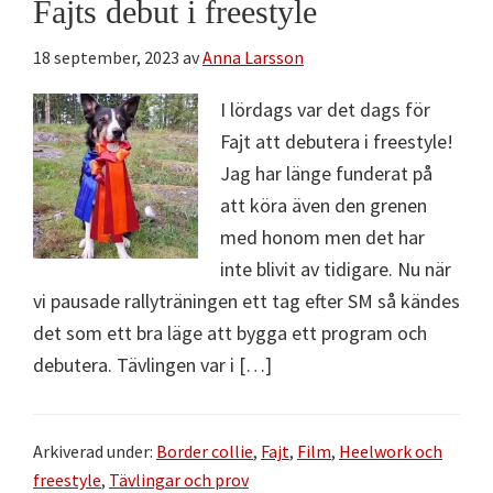
Fajts debut i freestyle
18 september, 2023
av
Anna Larsson
I lördags var det dags för
Fajt att debutera i freestyle!
Jag har länge funderat på
att köra även den grenen
med honom men det har
inte blivit av tidigare. Nu när
vi pausade rallyträningen ett tag efter SM så kändes
det som ett bra läge att bygga ett program och
debutera. Tävlingen var i […]
Arkiverad under:
Border collie
,
Fajt
,
Film
,
Heelwork och
freestyle
,
Tävlingar och prov