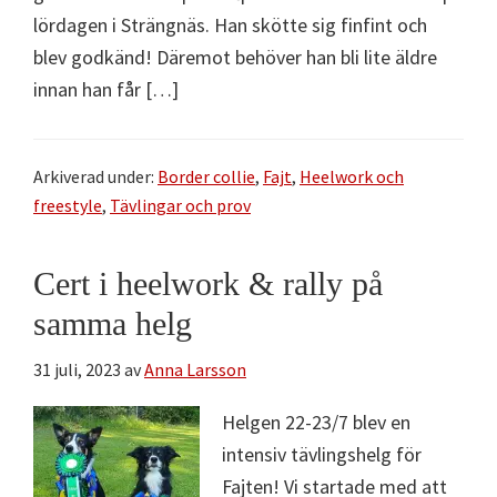
lördagen i Strängnäs. Han skötte sig finfint och
blev godkänd! Däremot behöver han bli lite äldre
innan han får […]
Arkiverad under:
Border collie
,
Fajt
,
Heelwork och
freestyle
,
Tävlingar och prov
Cert i heelwork & rally på
samma helg
31 juli, 2023
av
Anna Larsson
Helgen 22-23/7 blev en
intensiv tävlingshelg för
Fajten! Vi startade med att