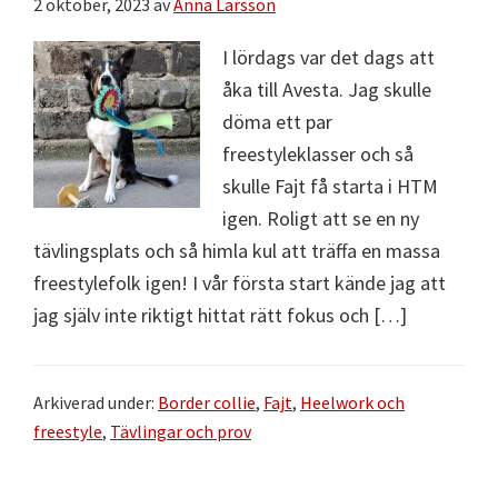
2 oktober, 2023
av
Anna Larsson
I lördags var det dags att
åka till Avesta. Jag skulle
döma ett par
freestyleklasser och så
skulle Fajt få starta i HTM
igen. Roligt att se en ny
tävlingsplats och så himla kul att träffa en massa
freestylefolk igen! I vår första start kände jag att
jag själv inte riktigt hittat rätt fokus och […]
Arkiverad under:
Border collie
,
Fajt
,
Heelwork och
freestyle
,
Tävlingar och prov