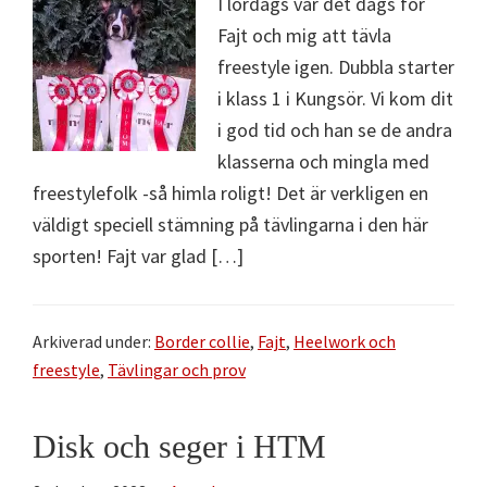
I lördags var det dags för
Fajt och mig att tävla
freestyle igen. Dubbla starter
i klass 1 i Kungsör. Vi kom dit
i god tid och han se de andra
klasserna och mingla med
freestylefolk -så himla roligt! Det är verkligen en
väldigt speciell stämning på tävlingarna i den här
sporten! Fajt var glad […]
Arkiverad under:
Border collie
,
Fajt
,
Heelwork och
freestyle
,
Tävlingar och prov
Disk och seger i HTM