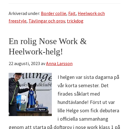
Arkiverad under:
Border collie
,
Fajt
,
Heelwork och
freestyle
,
Tävlingar och prov
,
trickdog
En rolig Nose Work &
Heelwork-helg!
22 augusti, 2023
av
Anna Larsson
I helgen var sista dagarna på
vår korta semester. Det
firades såklart med
hundtävlande! Först ut var
lille Helge som fick debutera
i officiella sammanhang
genom att starta på doftprov i nose work klass 1 på